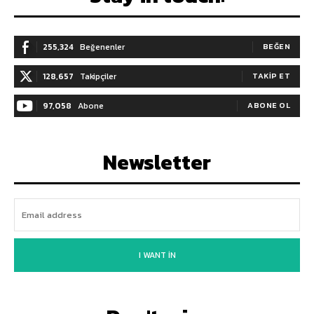
255,324
Beğenenler
BEĞEN
128,657
Takipçiler
TAKIP ET
97,058
Abone
ABONE OL
Newsletter
I WANT IN