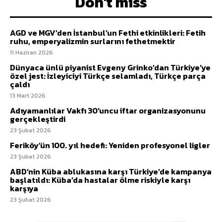
Don't miss
AGD ve MGV’den İstanbul’un Fethi etkinlikleri: Fetih
ruhu, emperyalizmin surlarını fethetmektir
11 Haziran 2026
Dünyaca ünlü piyanist Evgeny Grinko’dan Türkiye’ye
özel jest: İzleyiciyi Türkçe selamladı, Türkçe parça
çaldı
13 Mart 2026
Adıyamanlılar Vakfı 30’uncu iftar organizasyonunu
gerçekleştirdi
23 Şubat 2026
Feriköy’ün 100. yıl hedefi: Yeniden profesyonel ligler
23 Şubat 2026
ABD’nin Küba ablukasına karşı Türkiye’de kampanya
başlatıldı: Küba’da hastalar ölme riskiyle karşı
karşıya
23 Şubat 2026