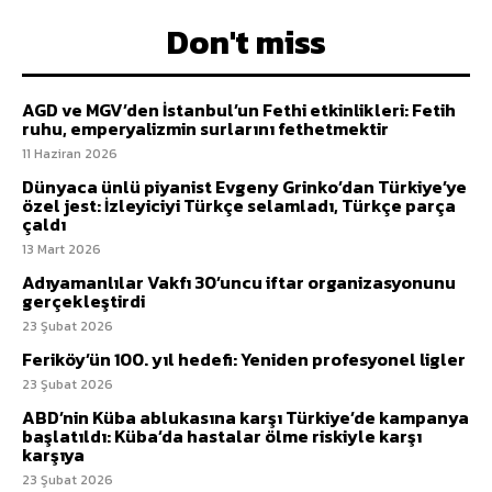
Don't miss
AGD ve MGV’den İstanbul’un Fethi etkinlikleri: Fetih
ruhu, emperyalizmin surlarını fethetmektir
11 Haziran 2026
Dünyaca ünlü piyanist Evgeny Grinko’dan Türkiye’ye
özel jest: İzleyiciyi Türkçe selamladı, Türkçe parça
çaldı
13 Mart 2026
Adıyamanlılar Vakfı 30’uncu iftar organizasyonunu
gerçekleştirdi
23 Şubat 2026
Feriköy’ün 100. yıl hedefi: Yeniden profesyonel ligler
23 Şubat 2026
ABD’nin Küba ablukasına karşı Türkiye’de kampanya
başlatıldı: Küba’da hastalar ölme riskiyle karşı
karşıya
23 Şubat 2026