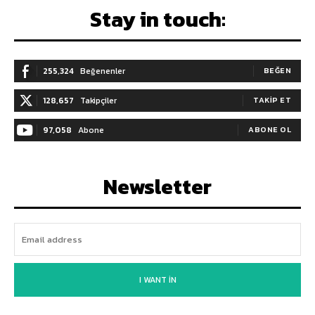
Stay in touch:
255,324
Beğenenler
BEĞEN
128,657
Takipçiler
TAKIP ET
97,058
Abone
ABONE OL
Newsletter
I WANT IN