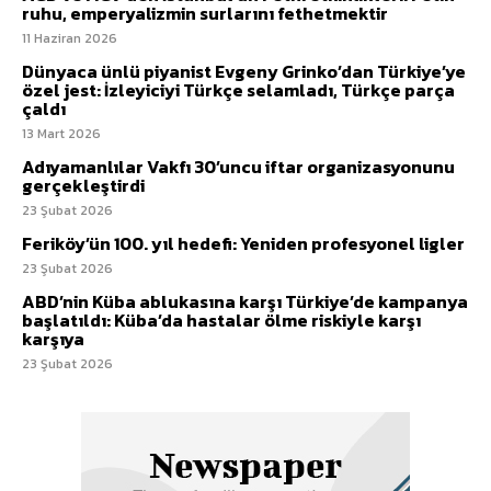
ruhu, emperyalizmin surlarını fethetmektir
11 Haziran 2026
Dünyaca ünlü piyanist Evgeny Grinko’dan Türkiye’ye
özel jest: İzleyiciyi Türkçe selamladı, Türkçe parça
çaldı
13 Mart 2026
Adıyamanlılar Vakfı 30’uncu iftar organizasyonunu
gerçekleştirdi
23 Şubat 2026
Feriköy’ün 100. yıl hedefi: Yeniden profesyonel ligler
23 Şubat 2026
ABD’nin Küba ablukasına karşı Türkiye’de kampanya
başlatıldı: Küba’da hastalar ölme riskiyle karşı
karşıya
23 Şubat 2026