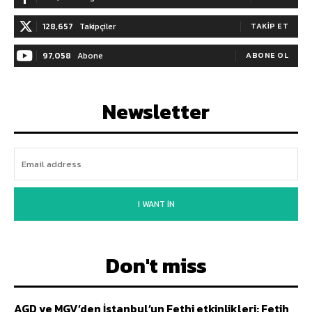
128,657
Takipçiler
TAKIP ET
97,058
Abone
ABONE OL
Newsletter
I WANT IN
Don't miss
AGD ve MGV’den İstanbul’un Fethi etkinlikleri: Fetih