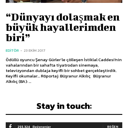
“Dünyayı dolaşmak en
büyük hayallerimden
biri”
EDITÖR
-
23 EKIM 2017
Ödüllü oyuncu Şenay Gürler’le çölleşen İstiklal Caddesi'nin
vahalarından bir sahafta tiyatrodan sinemaya,
televizyondan dublaja keyifli bir sohbet gerçekleştirdik.
Keyifli okumalar… Röportaj: Büşranur Alkılıç Büşranur
Alkılıç (BA): ...
Stay in touch:
255,324
Beğenenler
BEĞEN