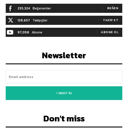
255,324
Beğenenler
BEĞEN
128,657
Takipçiler
TAKIP ET
97,058
Abone
ABONE OL
Newsletter
I WANT IN
Don't miss