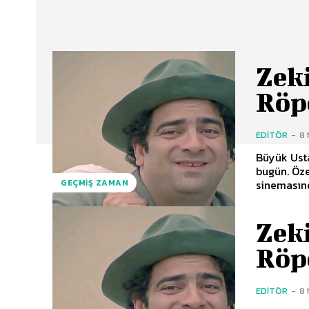
Zeki
Röp
EDITÖR
-
8 
Büyük Usta
bugün. Öze
sinemasınd
GEÇMIŞ ZAMAN
Zeki
Röp
EDITÖR
-
8 