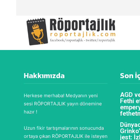
Hakkımızda
Son İ
AGD ve
Herkese merhaba! Medyanın yeni
Fethi e
sesi RÖPORTAJLIK yayın dönemine
empery
hazır !
fethet
Dünyac
Uzun fikir tartışmalarının sonucunda
Grinko
ortaya çıkan RÖPORTAJLIK ile isteyen
jest: İ