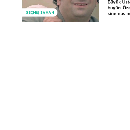
Büyük Usta
bugün. Öze
sinemasınd
GEÇMIŞ ZAMAN