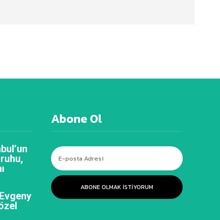
Abone Ol
bul’un
 ruhu,
ı
ABONE OLMAK ISTIYORUM
 Evgeny
özel