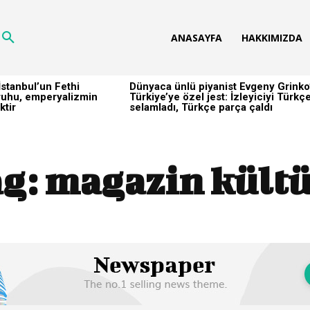
ANASAYFA
HAKKIMIZDA
stanbul’un Fethi
Dünyaca ünlü piyanist Evgeny Grinko
h ruhu, emperyalizmin
Türkiye’ye özel jest: İzleyiciyi Türkç
ktir
selamladı, Türkçe parça çaldı
g:
magazin kült