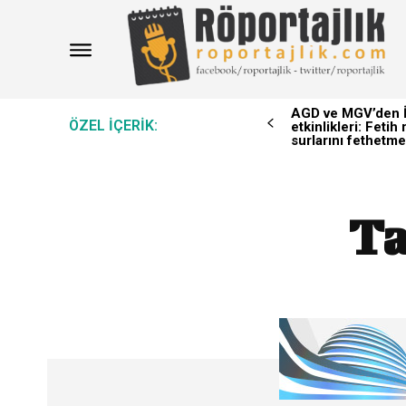
AGD ve MGV’den İ
ÖZEL IÇERIK:
etkinlikleri: Feti
surlarını fethetme
Ta