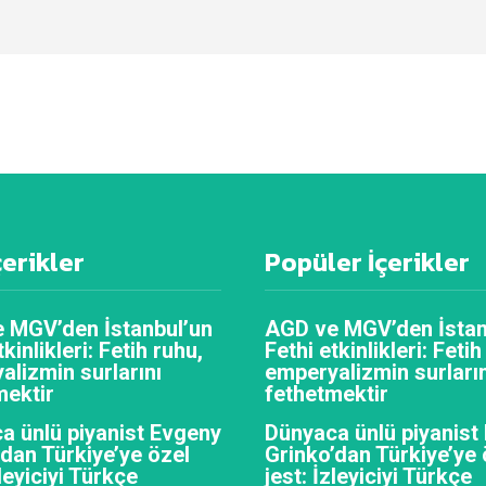
çerikler
Popüler İçerikler
 MGV’den İstanbul’un
AGD ve MGV’den İstan
tkinlikleri: Fetih ruhu,
Fethi etkinlikleri: Fetih
alizmin surlarını
emperyalizmin surların
mektir
fethetmektir
a ünlü piyanist Evgeny
Dünyaca ünlü piyanist
’dan Türkiye’ye özel
Grinko’dan Türkiye’ye 
zleyiciyi Türkçe
jest: İzleyiciyi Türkçe