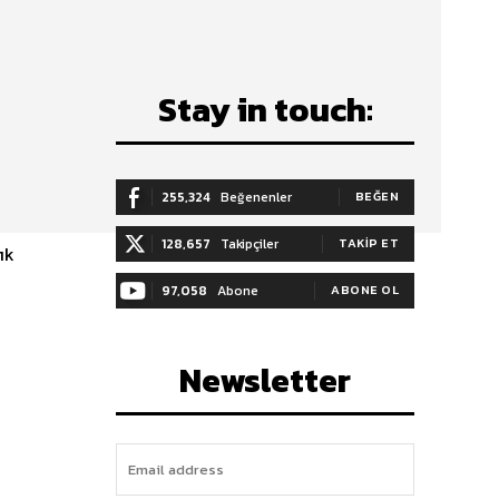
Stay in touch:
255,324
Beğenenler
BEĞEN
128,657
Takipçiler
TAKIP ET
ık
97,058
Abone
ABONE OL
Newsletter