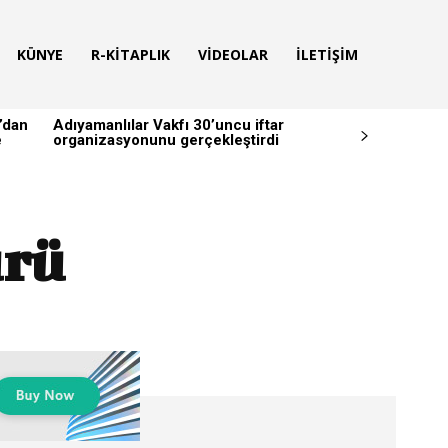
KÜNYE
R-KITAPLIK
VIDEOLAR
İLETIŞIM
’dan
Adıyamanlılar Vakfı 30’uncu iftar
e
organizasyonunu gerçekleştirdi
ürü