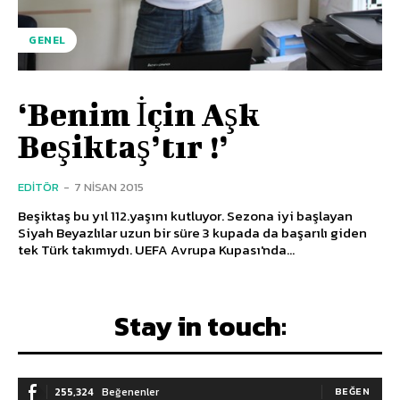
GENEL
‘Benim İçin Aşk
Beşiktaş’tır !’
EDITÖR
-
7 NISAN 2015
Beşiktaş bu yıl 112.yaşını kutluyor. Sezona iyi başlayan
Siyah Beyazlılar uzun bir süre 3 kupada da başarılı giden
tek Türk takımıydı. UEFA Avrupa Kupası'nda...
Stay in touch:
255,324
Beğenenler
BEĞEN