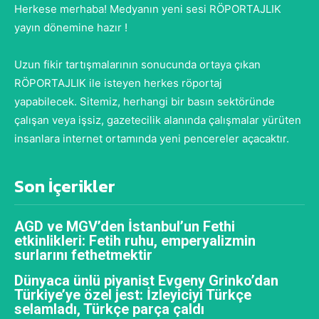
Herkese merhaba! Medyanın yeni sesi RÖPORTAJLIK
yayın dönemine hazır !
Uzun fikir tartışmalarının sonucunda ortaya çıkan
RÖPORTAJLIK ile isteyen herkes röportaj
yapabilecek. Sitemiz, herhangi bir basın sektöründe
çalışan veya işsiz, gazetecilik alanında çalışmalar yürüten
insanlara internet ortamında yeni pencereler açacaktır.
Son İçerikler
AGD ve MGV’den İstanbul’un Fethi
etkinlikleri: Fetih ruhu, emperyalizmin
surlarını fethetmektir
Dünyaca ünlü piyanist Evgeny Grinko’dan
Türkiye’ye özel jest: İzleyiciyi Türkçe
selamladı, Türkçe parça çaldı