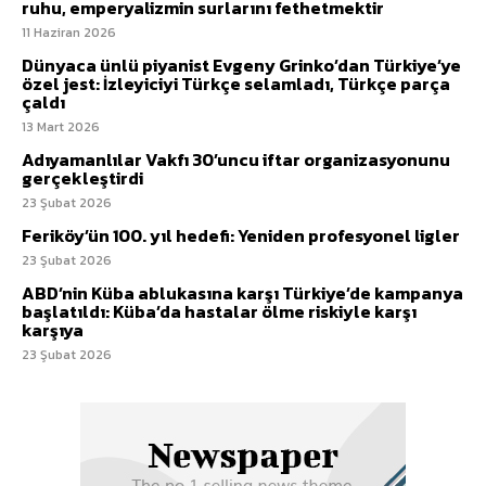
ruhu, emperyalizmin surlarını fethetmektir
11 Haziran 2026
Dünyaca ünlü piyanist Evgeny Grinko’dan Türkiye’ye
özel jest: İzleyiciyi Türkçe selamladı, Türkçe parça
çaldı
13 Mart 2026
Adıyamanlılar Vakfı 30’uncu iftar organizasyonunu
gerçekleştirdi
23 Şubat 2026
Feriköy’ün 100. yıl hedefi: Yeniden profesyonel ligler
23 Şubat 2026
ABD’nin Küba ablukasına karşı Türkiye’de kampanya
başlatıldı: Küba’da hastalar ölme riskiyle karşı
karşıya
23 Şubat 2026