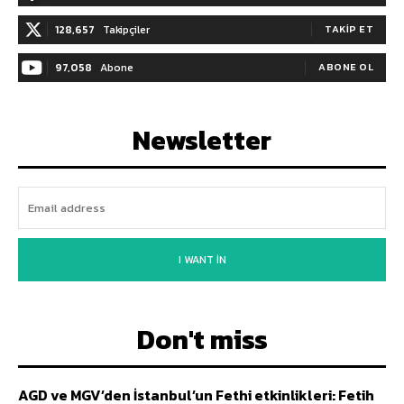
128,657
Takipçiler
TAKIP ET
97,058
Abone
ABONE OL
Newsletter
I WANT IN
Don't miss
AGD ve MGV’den İstanbul’un Fethi etkinlikleri: Fetih