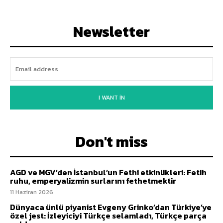
Newsletter
I WANT IN
Don't miss
AGD ve MGV’den İstanbul’un Fethi etkinlikleri: Fetih
ruhu, emperyalizmin surlarını fethetmektir
11 Haziran 2026
Dünyaca ünlü piyanist Evgeny Grinko’dan Türkiye’ye
özel jest: İzleyiciyi Türkçe selamladı, Türkçe parça