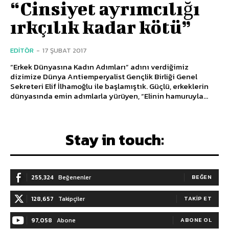
“Cinsiyet ayrımcılığı
ırkçılık kadar kötü”
EDITÖR
-
17 ŞUBAT 2017
“Erkek Dünyasına Kadın Adımları” adını verdiğimiz
dizimize Dünya Antiemperyalist Gençlik Birliği Genel
Sekreteri Elif İlhamoğlu ile başlamıştık. Güçlü, erkeklerin
dünyasında emin adımlarla yürüyen, “Elinin hamuruyla...
Stay in touch:
255,324
Beğenenler
BEĞEN
128,657
Takipçiler
TAKIP ET
97,058
Abone
ABONE OL