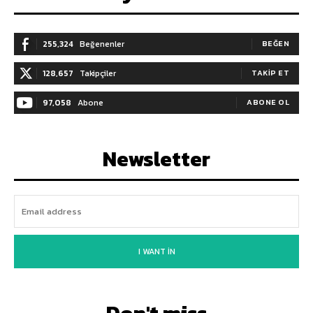
255,324
Beğenenler
BEĞEN
128,657
Takipçiler
TAKIP ET
97,058
Abone
ABONE OL
Newsletter
I WANT IN