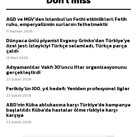
Don't miss
AGD ve MGV’den İstanbul’un Fethi etkinlikleri: Fetih
ruhu, emperyalizmin surlarını fethetmektir
11 Haziran 2026
Dünyaca ünlü piyanist Evgeny Grinko’dan Türkiye’ye
özel jest: İzleyiciyi Türkçe selamladı, Türkçe parça
çaldı
13 Mart 2026
Adıyamanlılar Vakfı 30’uncu iftar organizasyonunu
gerçekleştirdi
23 Şubat 2026
Feriköy’ün 100. yıl hedefi: Yeniden profesyonel ligler
23 Şubat 2026
ABD’nin Küba ablukasına karşı Türkiye’de kampanya
başlatıldı: Küba’da hastalar ölme riskiyle karşı
karşıya
23 Şubat 2026