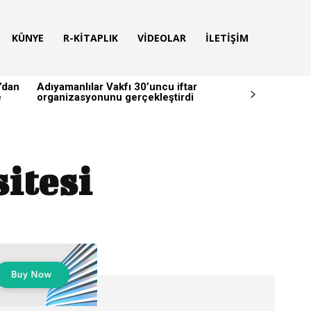
KÜNYE
R-KITAPLIK
VIDEOLAR
İLETIŞIM
’dan
Adıyamanlılar Vakfı 30’uncu iftar
e
organizasyonunu gerçekleştirdi
itesi