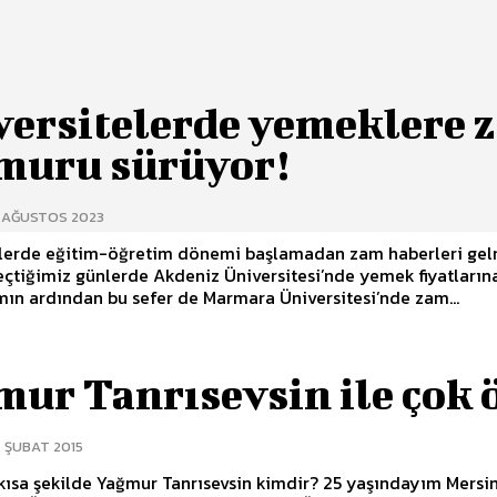
versitelerde yemeklere 
muru sürüyor!
6 AĞUSTOS 2023
elerde eğitim-öğretim dönemi başlamadan zam haberleri ge
eçtiğimiz günlerde Akdeniz Üniversitesi’nde yemek fiyatların
ın ardından bu sefer de Marmara Üniversitesi’nde zam...
ur Tanrısevsin ile çok 
 ŞUBAT 2015
 kısa şekilde Yağmur Tanrısevsin kimdir? 25 yaşındayım Mersi