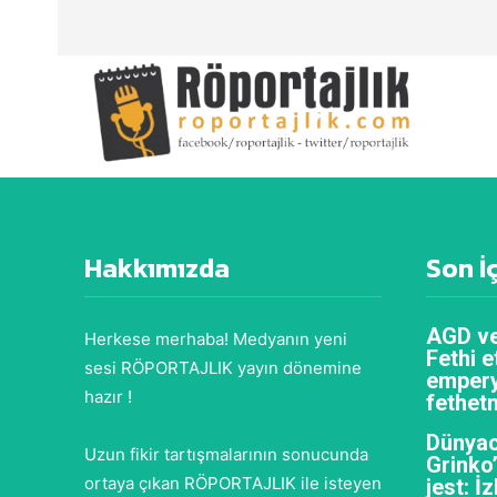
Hakkımızda
Son İ
AGD ve
Herkese merhaba! Medyanın yeni
Fethi e
sesi RÖPORTAJLIK yayın dönemine
empery
hazır !
fethet
Dünyac
Uzun fikir tartışmalarının sonucunda
Grinko
ortaya çıkan RÖPORTAJLIK ile isteyen
jest: İ