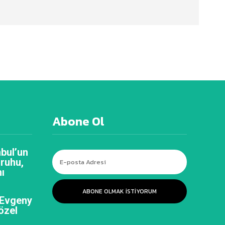
Abone Ol
bul’un
 ruhu,
ı
ABONE OLMAK ISTIYORUM
 Evgeny
özel