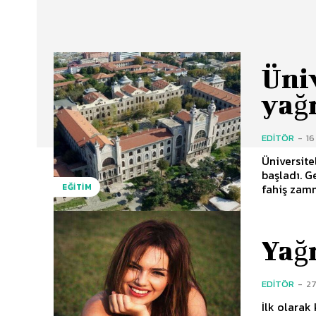
Üni
yağ
EDITÖR
-
1
Üniversit
başladı. G
fahiş zamm
EĞITIM
Yağm
EDITÖR
-
27
İlk olarak