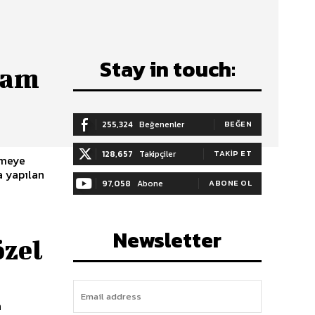
Stay in touch:
zam
255,324
Beğenenler
BEĞEN
128,657
Takipçiler
TAKIP ET
lmeye
a yapılan
97,058
Abone
ABONE OL
Newsletter
özel
n