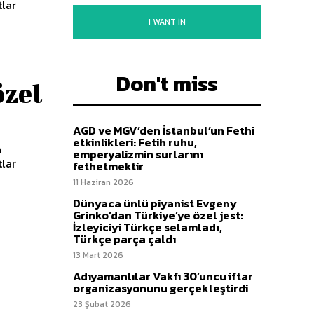
lar
I WANT IN
Don't miss
özel
AGD ve MGV’den İstanbul’un Fethi
etkinlikleri: Fetih ruhu,
n
emperyalizmin surlarını
lar
fethetmektir
11 Haziran 2026
Dünyaca ünlü piyanist Evgeny
Grinko’dan Türkiye’ye özel jest:
İzleyiciyi Türkçe selamladı,
Türkçe parça çaldı
13 Mart 2026
Adıyamanlılar Vakfı 30’uncu iftar
organizasyonunu gerçekleştirdi
23 Şubat 2026