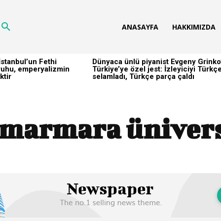
ANASAYFA
HAKKIMIZDA
stanbul’un Fethi
Dünyaca ünlü piyanist Evgeny Grinko
h ruhu, emperyalizmin
Türkiye’ye özel jest: İzleyiciyi Türkç
ktir
selamladı, Türkçe parça çaldı
marmara ünivers