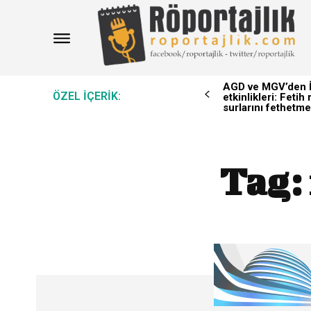
AGD ve MGV’den İ
ÖZEL IÇERIK:
etkinlikleri: Feti
surlarını fethetme
Tag: