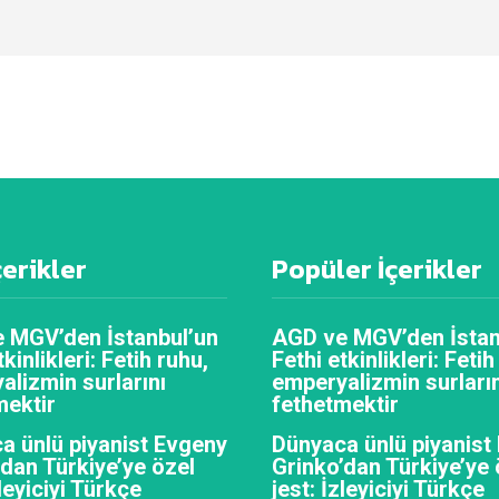
çerikler
Popüler İçerikler
 MGV’den İstanbul’un
AGD ve MGV’den İstan
tkinlikleri: Fetih ruhu,
Fethi etkinlikleri: Fetih
alizmin surlarını
emperyalizmin surların
mektir
fethetmektir
a ünlü piyanist Evgeny
Dünyaca ünlü piyanist
’dan Türkiye’ye özel
Grinko’dan Türkiye’ye 
zleyiciyi Türkçe
jest: İzleyiciyi Türkçe