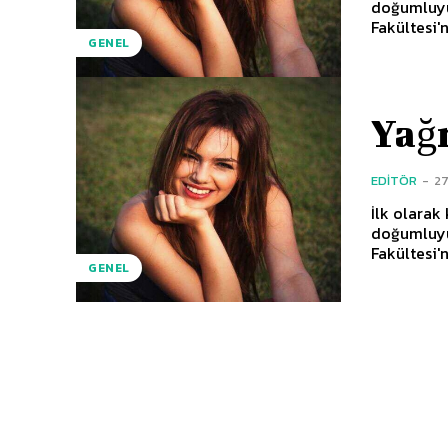
doğumluyu
Fakültesi'
GENEL
Yağm
EDITÖR
-
27
İlk olarak
doğumluyu
Fakültesi'
GENEL