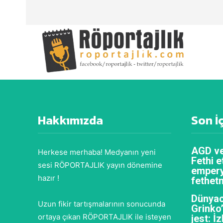
Hakkımızda
Son İ
AGD ve
Herkese merhaba! Medyanın yeni
Fethi e
sesi RÖPORTAJLIK yayın dönemine
empery
hazır !
fethet
Dünyac
Uzun fikir tartışmalarının sonucunda
Grinko
ortaya çıkan RÖPORTAJLIK ile isteyen
jest: İ