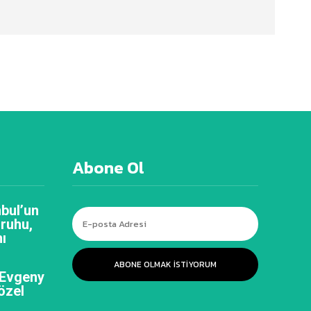
Abone Ol
bul’un
 ruhu,
ı
ABONE OLMAK ISTIYORUM
 Evgeny
özel