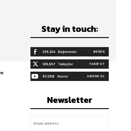
Stay in touch:
y
255,324
Beğenenler
BEĞEN
128,657
Takipçiler
TAKIP ET
97,058
Abone
ABONE OL
y
Newsletter