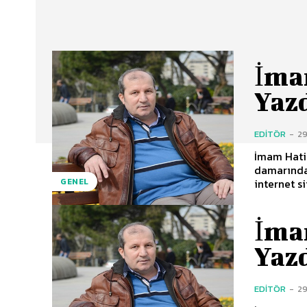
İma
Yaz
EDITÖR
-
2
İmam Hatip
damarından geliyorum.. Yeni bir
internet si
GENEL
İma
Yaz
EDITÖR
-
2