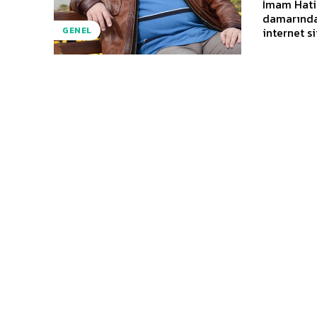
İmam Hatip
damarından geliyorum.. Yeni bir
internet si
GENEL