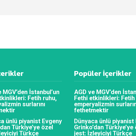
çerikler
Popüler İçerikler
 MGV’den İstanbul’un
AGD ve MGV’den İstan
tkinlikleri: Fetih ruhu,
Fethi etkinlikleri: Fetih
alizmin surlarını
emperyalizmin surların
mektir
fethetmektir
a ünlü piyanist Evgeny
Dünyaca ünlü piyanist
’dan Türkiye’ye özel
Grinko’dan Türkiye’ye 
zleyiciyi Türkçe
jest: İzleyiciyi Türkçe