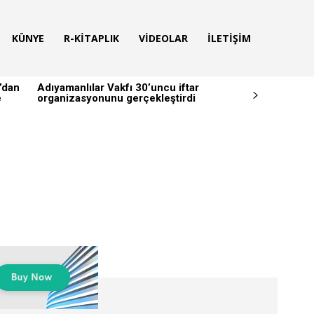
KÜNYE
R-KITAPLIK
VIDEOLAR
İLETIŞIM
’dan
Adıyamanlılar Vakfı 30’uncu iftar
e
organizasyonunu gerçekleştirdi