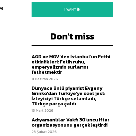
I WANT IN
Don't miss
AGD ve MGV’den İstanbul’un Fethi
etkinlikleri: Fetih ruhu,
emperyalizmin surlarını
fethetmektir
11 Haziran 2026
Dünyaca ünlü piyanist Evgeny
Grinko’dan Türkiye’ye özel jest:
İzleyiciyi Türkçe selamladı,
Türkçe parça çaldı
13 Mart 2026
Adıyamanlılar Vakfı 30’uncu iftar
organizasyonunu gerçekleştirdi
23 Şubat 2026