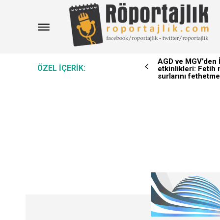
AGD ve MGV’den İ
ÖZEL IÇERIK:
etkinlikleri: Feti
surlarını fethetme