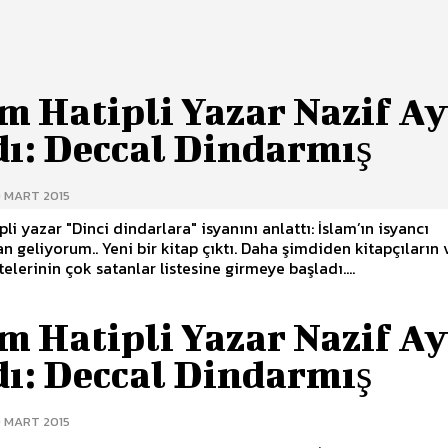
m Hatipli Yazar Nazif A
dı: Deccal Dindarmış
9 MART 2015
li yazar "Dinci dindarlara" isyanını anlattı: İslam’ın isyancı
 kitap çıktı. Daha şimdiden kitapçıların ve
telerinin çok satanlar listesine girmeye başladı....
m Hatipli Yazar Nazif A
dı: Deccal Dindarmış
9 MART 2015