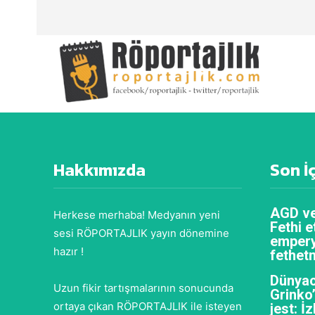
Hakkımızda
Son İ
AGD ve
Herkese merhaba! Medyanın yeni
Fethi e
sesi RÖPORTAJLIK yayın dönemine
empery
hazır !
fethet
Dünyac
Uzun fikir tartışmalarının sonucunda
Grinko
ortaya çıkan RÖPORTAJLIK ile isteyen
jest: İ