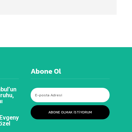
Abone Ol
bul’un
 ruhu,
ı
ABONE OLMAK ISTIYORUM
 Evgeny
özel