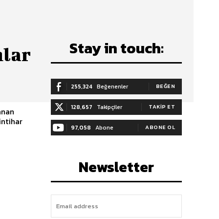
Stay in touch:
nlar
255,324
Beğenenler
BEĞEN
128,657
Takipçiler
TAKIP ET
anan
97,058
Abone
ABONE OL
Newsletter