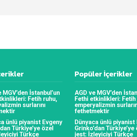
çerikler
Popüler İçerikler
 MGV’den İstanbul’un
AGD ve MGV’den İstan
tkinlikleri: Fetih ruhu,
Fethi etkinlikleri: Fetih
alizmin surlarını
emperyalizmin surların
mektir
fethetmektir
a ünlü piyanist Evgeny
Dünyaca ünlü piyanist
’dan Türkiye’ye özel
Grinko’dan Türkiye’ye 
zleyiciyi Türkçe
jest: İzleyiciyi Türkçe