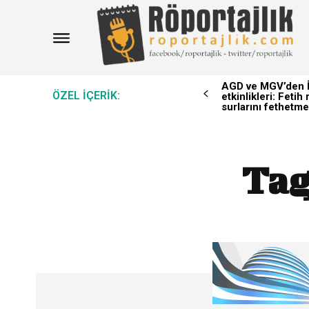
AGD ve MGV’den İ
ÖZEL IÇERIK:
etkinlikleri: Feti
surlarını fethetme
Tag