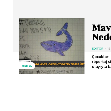
Mav
Ned
EDITÖR
-
18
Çocukları
röportaj sizlerle... Gençler arasında yayılan
olayıyla b
GENEL