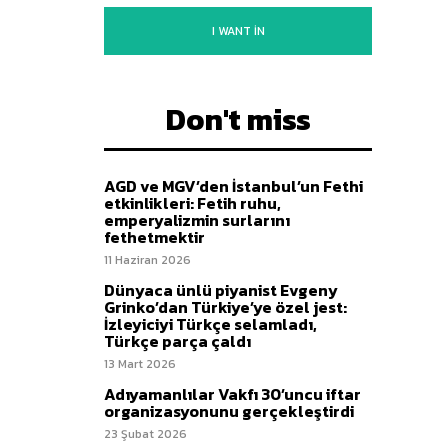
I WANT IN
Don't miss
AGD ve MGV’den İstanbul’un Fethi
etkinlikleri: Fetih ruhu,
emperyalizmin surlarını
fethetmektir
11 Haziran 2026
Dünyaca ünlü piyanist Evgeny
Grinko’dan Türkiye’ye özel jest:
İzleyiciyi Türkçe selamladı,
Türkçe parça çaldı
13 Mart 2026
Adıyamanlılar Vakfı 30’uncu iftar
organizasyonunu gerçekleştirdi
23 Şubat 2026