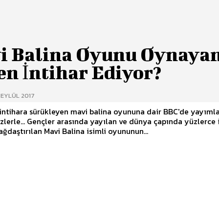
i Balina Oyunu Oynaya
en İntihar Ediyor?
 EYLÜL 2017
 intihara sürükleyen mavi balina oyununa dair BBC'de yayıml
 ve dünya çapında yüzlerce intihar
ağdaştırılan Mavi Balina isimli oyununun...