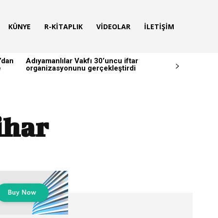
KÜNYE
R-KITAPLIK
VIDEOLAR
İLETIŞIM
’dan
Adıyamanlılar Vakfı 30’uncu iftar
e
organizasyonunu gerçekleştirdi
ihar