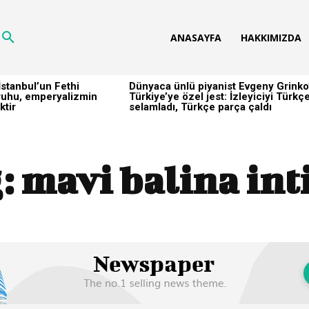
ANASAYFA
HAKKIMIZDA
stanbul’un Fethi
Dünyaca ünlü piyanist Evgeny Grinko
h ruhu, emperyalizmin
Türkiye’ye özel jest: İzleyiciyi Türkç
ktir
selamladı, Türkçe parça çaldı
:
mavi balina int