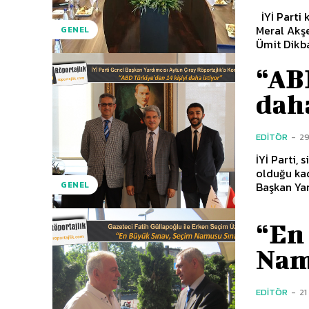
İYİ Parti kurultayının ardından Başkanlık Divanı da belirlendi. Genel Başkan
Meral Akşe
GENEL
Ümit Dikba
“ABD
daha
EDITÖR
-
29
İYİ Parti,
olduğu kad
Başkan Yar
GENEL
“En
Nam
EDITÖR
-
21