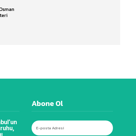
. Osman
teri
Abone Ol
bul’un
 ruhu,
ı