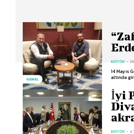
“Zaf
Erd
EDITÖR
-
26
14 Mayıs G
altında gir
GENEL
İyi 
Diva
akr
EDITÖR
-
4