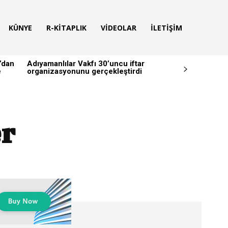
KÜNYE
R-KITAPLIK
VIDEOLAR
İLETIŞIM
’dan
Adıyamanlılar Vakfı 30’uncu iftar
e
organizasyonunu gerçekleştirdi
r