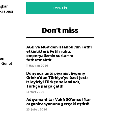
I WANT IN
akrabası
Don't miss
AGD ve MGV’den İstanbul’un Fethi
etkinlikleri: Fetih ruhu,
emperyalizmin surlarını
yeni
fethetmektir
n Genel
11 Haziran 2026
Dünyaca ünlü piyanist Evgeny
Grinko’dan Türkiye’ye özel jest:
İzleyiciyi Türkçe selamladı,
Türkçe parça çaldı
13 Mart 2026
Adıyamanlılar Vakfı 30’uncu iftar
organizasyonunu gerçekleştirdi
23 Şubat 2026