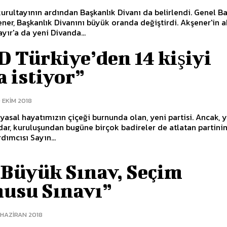
ner, Başkanlık Divanını büyük oranda değiştirdi. Akşener'in 
yır'a da yeni Divanda...
 Türkiye’den 14 kişiyi
 istiyor”
 EKIM 2018
 siyasal hayatımızın çiçeği burnunda olan, yeni partisi. Ancak, 
ar, kuruluşundan bugüne birçok badireler de atlatan partini
dımcısı Sayın...
 Büyük Sınav, Seçim
usu Sınavı”
 HAZIRAN 2018