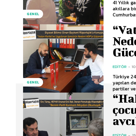
41 Yıllık 
akıllara b
Cumhurbaşk
GENEL
“Va
Ned
Güc
EDITÖR
-
10
Türkiye 2
yapılan de
GENEL
partiler v
“Hak
çoc
avcı
EDITÖR
-
25