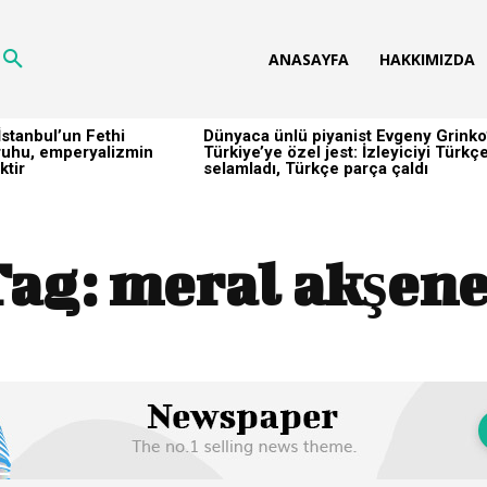
ANASAYFA
HAKKIMIZDA
stanbul’un Fethi
Dünyaca ünlü piyanist Evgeny Grinko
h ruhu, emperyalizmin
Türkiye’ye özel jest: İzleyiciyi Türkç
ktir
selamladı, Türkçe parça çaldı
Tag:
meral akşene