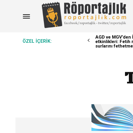
AGD ve MGV’den İ
ÖZEL IÇERIK:
etkinlikleri: Feti
surlarını fethetme