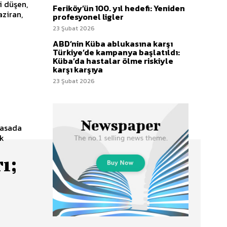
i düşen,
Feriköy’ün 100. yıl hedefi: Yeniden
aziran,
profesyonel ligler
23 Şubat 2026
ABD’nin Küba ablukasına karşı
Türkiye’de kampanya başlatıldı:
Küba’da hastalar ölme riskiyle
karşı karşıya
23 Şubat 2026
yasada
ek
ı;