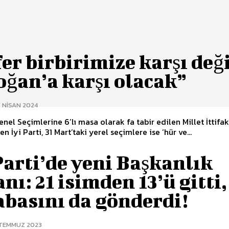
er birbirimize karşı değ
oğan’a karşı olacak”
 NISAN 2024
enel Seçimlerine 6’lı masa olarak fa tabir edilen Millet İttifakı
en İyi Parti, 31 Mart’taki yerel seçimlere ise ‘hür ve...
Parti’de yeni Başkanlık
nı: 21 isimden 13’ü gitti,
abasını da gönderdi!
 TEMMUZ 2023