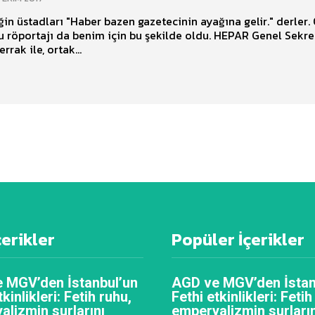
ğin üstadları "Haber bazen gazetecinin ayağına gelir." derler
röportajı da benim için bu şekilde oldu. HEPAR Genel Sekre
rrak ile, ortak...
çerikler
Popüler İçerikler
 MGV’den İstanbul’un
AGD ve MGV’den İstan
tkinlikleri: Fetih ruhu,
Fethi etkinlikleri: Fetih
alizmin surlarını
emperyalizmin surların