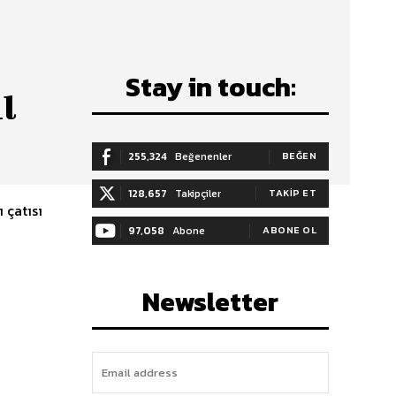
Stay in touch:
il
255,324
Beğenenler
BEĞEN
128,657
Takipçiler
TAKIP ET
 çatısı
97,058
Abone
ABONE OL
Newsletter