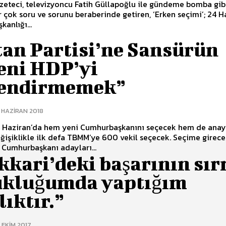
gazeteci, televizyoncu Fatih Güllapoğlu ile gündeme bomba gib
ir çok soru ve sorunu beraberinde getiren, ‘Erken seçimi’; 24 H
anlığı...
tan Partisi’ne Sansürün
eni HDP’yi
endirmemek”
 HAZIRAN 2018
4 Haziran’da hem yeni Cumhurbaşkanını seçecek hem de ana
ğişiklikle ilk defa TBMM’ye 600 vekil seçecek. Seçime girec
e Cumhurbaşkanı adayları...
kari’deki başarının sırr
ukluğumda yaptığım
lıktır.”
 EKIM 2017