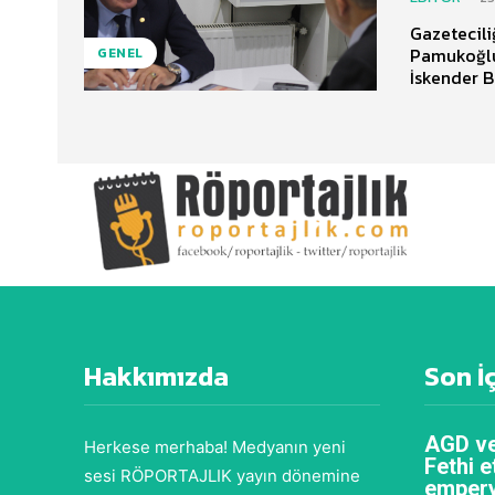
Gazetecili
Pamukoğlu 
GENEL
İskender Be
Hakkımızda
Son İ
AGD ve
Herkese merhaba! Medyanın yeni
Fethi e
sesi RÖPORTAJLIK yayın dönemine
empery