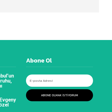
Abone Ol
bul’un
 ruhu,
ı
ABONE OLMAK ISTIYORUM
 Evgeny
özel