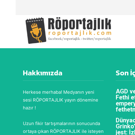
Hakkımızda
Son İ
AGD ve
Herkese merhaba! Medyanın yeni
Fethi e
sesi RÖPORTAJLIK yayın dönemine
empery
hazır !
fethet
Dünyac
Uzun fikir tartışmalarının sonucunda
Grinko
ortaya çıkan RÖPORTAJLIK ile isteyen
jest: İ