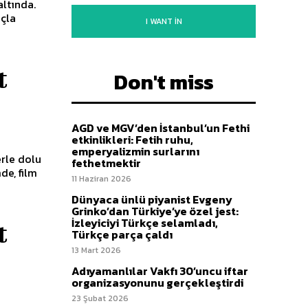
altında.
açla
I WANT IN
t
Don't miss
AGD ve MGV’den İstanbul’un Fethi
etkinlikleri: Fetih ruhu,
emperyalizmin surlarını
erle dolu
fethetmektir
de, film
11 Haziran 2026
Dünyaca ünlü piyanist Evgeny
Grinko’dan Türkiye’ye özel jest:
İzleyiciyi Türkçe selamladı,
t
Türkçe parça çaldı
13 Mart 2026
Adıyamanlılar Vakfı 30’uncu iftar
organizasyonunu gerçekleştirdi
23 Şubat 2026