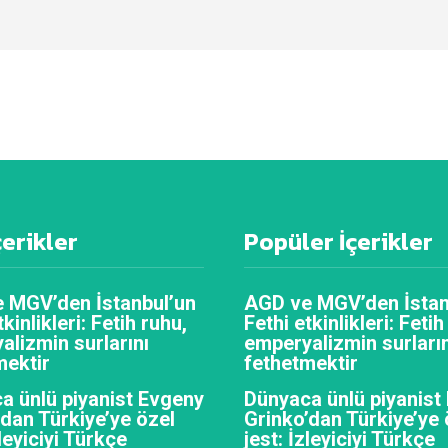
çerikler
Popüler İçerikler
 MGV’den İstanbul’un
AGD ve MGV’den İstan
tkinlikleri: Fetih ruhu,
Fethi etkinlikleri: Fetih
alizmin surlarını
emperyalizmin surların
mektir
fethetmektir
a ünlü piyanist Evgeny
Dünyaca ünlü piyanist
’dan Türkiye’ye özel
Grinko’dan Türkiye’ye 
zleyiciyi Türkçe
jest: İzleyiciyi Türkçe