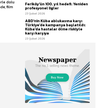
erle dolu
Feriköy’ün 100. yıl hedefi: Yeniden
de, film
profesyonel ligler
23 Şubat 2026
ABD’nin Küba ablukasına karşı
Türkiye’de kampanya başlatıldı:
Küba’da hastalar ölme riskiyle
karşı karşıya
23 Şubat 2026