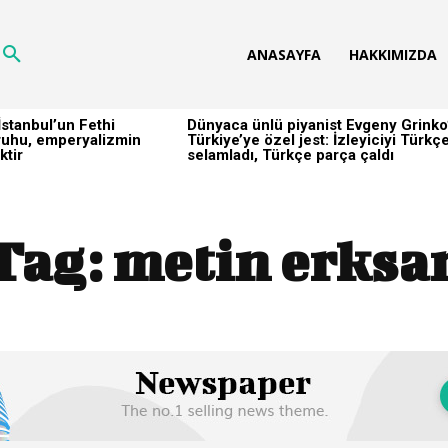
ANASAYFA
HAKKIMIZDA
stanbul’un Fethi
Dünyaca ünlü piyanist Evgeny Grinko
h ruhu, emperyalizmin
Türkiye’ye özel jest: İzleyiciyi Türkç
ktir
selamladı, Türkçe parça çaldı
Tag:
metin erksa