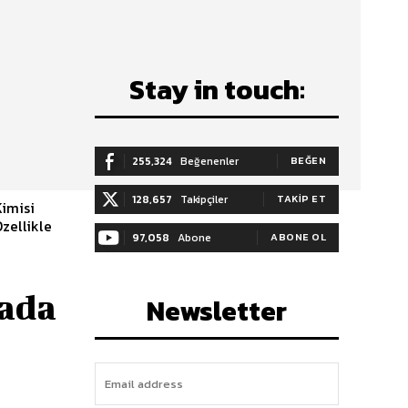
Stay in touch:
255,324
Beğenenler
BEĞEN
128,657
Takipçiler
TAKIP ET
Kimisi
zellikle
97,058
Abone
ABONE OL
lada
Newsletter