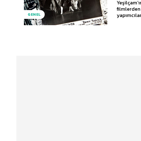
Yeşilçam’ı
filmlerden
yapımcıları
GENEL