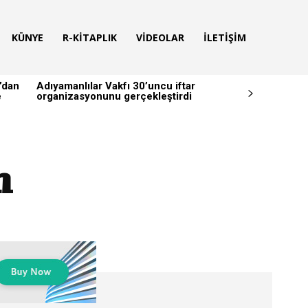
KÜNYE
R-KITAPLIK
VIDEOLAR
İLETIŞIM
’dan
Adıyamanlılar Vakfı 30’uncu iftar
e
organizasyonunu gerçekleştirdi
n