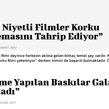
 Niyetli Filmler Korku
emasını Tahrip Ediyor”
0 MART 2017
 filmi deyince herkesin aklına gelen birkaç temel şey vardır. 
orku filmi çekemiyor” derken, kimisi de başarılı bulmaktadır. Ö
lme Yapılan Baskılar Ga
ladı”
 OCAK 2017