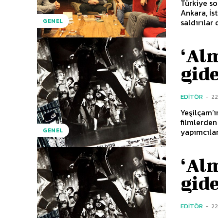
Türkiye so
Ankara, İs
saldırılar 
GENEL
‘Al
gid
EDITÖR
-
2
Yeşilçam’ı
filmlerden
yapımcıları
GENEL
‘Al
gid
EDITÖR
-
2