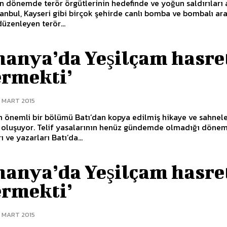
n dönemde terör örgütlerinin hedefinde ve yoğun saldırıları 
tanbul, Kayseri gibi birçok şehirde canlı bomba ve bombalı ar
düzenleyen terör...
manya’da Yeşilçam hasre
ermekti’
2 MART 2015
n önemli bir bölümü Batı’dan kopya edilmiş hikaye ve sahnel
 oluşuyor. Telif yasalarının henüz gündemde olmadığı dönem
 ve yazarları Batı’da...
manya’da Yeşilçam hasre
ermekti’
2 MART 2015