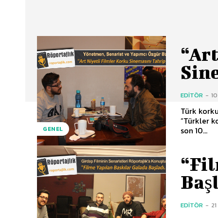
“Art
Sin
EDITÖR
-
1
Türk korku
“Türkler k
son 10...
GENEL
“Fi
Baş
EDITÖR
-
21