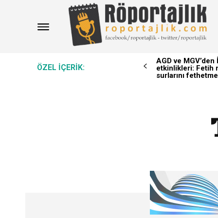
AGD ve MGV’den İ
ÖZEL IÇERIK:
etkinlikleri: Feti
surlarını fethetme