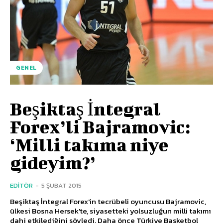
GENEL
Beşiktaş İntegral
Forex’li Bajramovic:
‘Milli takıma niye
gideyim?’
EDITÖR
-
5 ŞUBAT 2015
Beşiktaş İntegral Forex'in tecrübeli oyuncusu Bajramovic,
ülkesi Bosna Hersek'te, siyasetteki yolsuzluğun milli takımı
dahi etkilediğini söyledi. Daha önce Türkiye Basketbol