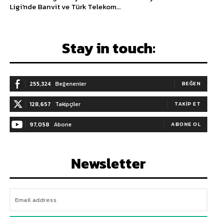
Ligi'nde Banvit ve Türk Telekom...
Stay in touch:
255,324
Beğenenler
BEĞEN
128,657
Takipçiler
TAKIP ET
97,058
Abone
ABONE OL
Newsletter