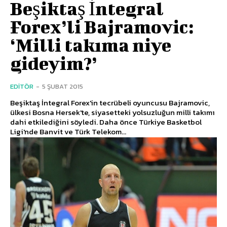
Beşiktaş İntegral
Forex’li Bajramovic:
‘Milli takıma niye
gideyim?’
EDITÖR
-
5 ŞUBAT 2015
Beşiktaş İntegral Forex'in tecrübeli oyuncusu Bajramovic,
ülkesi Bosna Hersek'te, siyasetteki yolsuzluğun milli takımı
dahi etkilediğini söyledi. Daha önce Türkiye Basketbol
Ligi'nde Banvit ve Türk Telekom...