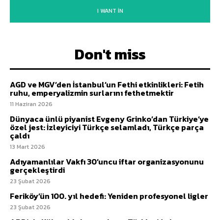
I WANT IN
Don't miss
AGD ve MGV’den İstanbul’un Fethi etkinlikleri: Fetih
ruhu, emperyalizmin surlarını fethetmektir
11 Haziran 2026
Dünyaca ünlü piyanist Evgeny Grinko’dan Türkiye’ye
özel jest: İzleyiciyi Türkçe selamladı, Türkçe parça
çaldı
13 Mart 2026
Adıyamanlılar Vakfı 30’uncu iftar organizasyonunu
gerçekleştirdi
23 Şubat 2026
Feriköy’ün 100. yıl hedefi: Yeniden profesyonel ligler
23 Şubat 2026