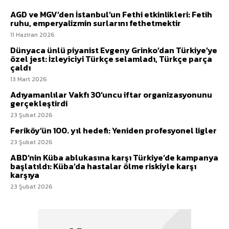
AGD ve MGV’den İstanbul’un Fethi etkinlikleri: Fetih
ruhu, emperyalizmin surlarını fethetmektir
11 Haziran 2026
Dünyaca ünlü piyanist Evgeny Grinko’dan Türkiye’ye
özel jest: İzleyiciyi Türkçe selamladı, Türkçe parça
çaldı
13 Mart 2026
Adıyamanlılar Vakfı 30’uncu iftar organizasyonunu
gerçekleştirdi
23 Şubat 2026
Feriköy’ün 100. yıl hedefi: Yeniden profesyonel ligler
23 Şubat 2026
ABD’nin Küba ablukasına karşı Türkiye’de kampanya
başlatıldı: Küba’da hastalar ölme riskiyle karşı
karşıya
23 Şubat 2026