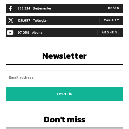
255,324
Beğenenler
BEĞEN
128,657
Takipçiler
TAKIP ET
97,058
Abone
ABONE OL
Newsletter
I WANT IN
Don't miss