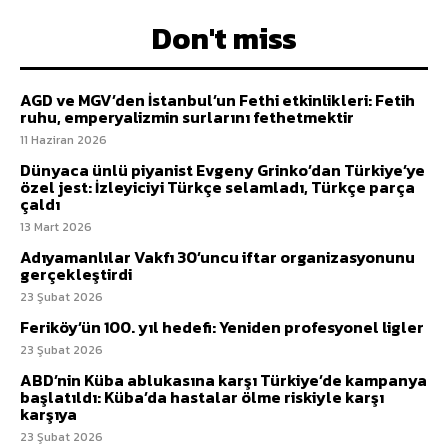
Don't miss
AGD ve MGV’den İstanbul’un Fethi etkinlikleri: Fetih
ruhu, emperyalizmin surlarını fethetmektir
11 Haziran 2026
Dünyaca ünlü piyanist Evgeny Grinko’dan Türkiye’ye
özel jest: İzleyiciyi Türkçe selamladı, Türkçe parça
çaldı
13 Mart 2026
Adıyamanlılar Vakfı 30’uncu iftar organizasyonunu
gerçekleştirdi
23 Şubat 2026
Feriköy’ün 100. yıl hedefi: Yeniden profesyonel ligler
23 Şubat 2026
ABD’nin Küba ablukasına karşı Türkiye’de kampanya
başlatıldı: Küba’da hastalar ölme riskiyle karşı
karşıya
23 Şubat 2026