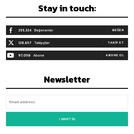
Stay in touch:
255,324
Beğenenler
BEĞEN
128,657
Takipçiler
TAKIP ET
97,058
Abone
ABONE OL
Newsletter
I WANT IN