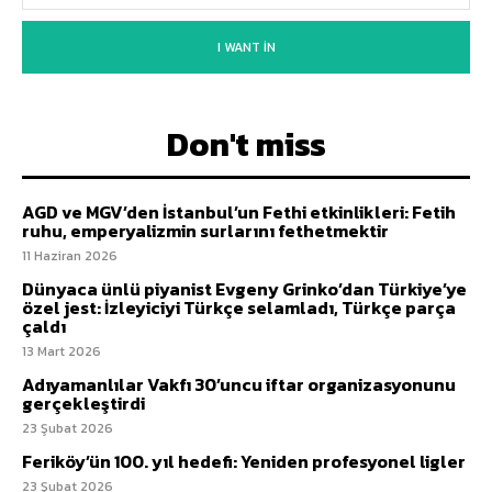
I WANT IN
Don't miss
AGD ve MGV’den İstanbul’un Fethi etkinlikleri: Fetih
ruhu, emperyalizmin surlarını fethetmektir
11 Haziran 2026
Dünyaca ünlü piyanist Evgeny Grinko’dan Türkiye’ye
özel jest: İzleyiciyi Türkçe selamladı, Türkçe parça
çaldı
13 Mart 2026
Adıyamanlılar Vakfı 30’uncu iftar organizasyonunu
gerçekleştirdi
23 Şubat 2026
Feriköy’ün 100. yıl hedefi: Yeniden profesyonel ligler
23 Şubat 2026