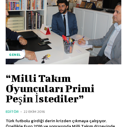
GENEL
“Milli Takım
Oyuncuları Primi
Peşin İstediler”
EDITÖR
-
22 EKIM 2016
Türk futbolu girdiği derin krizden çıkmaya çalışıyor.
Özellikle Euro 2016 ve sonrasında Milli Takım düzeyinde