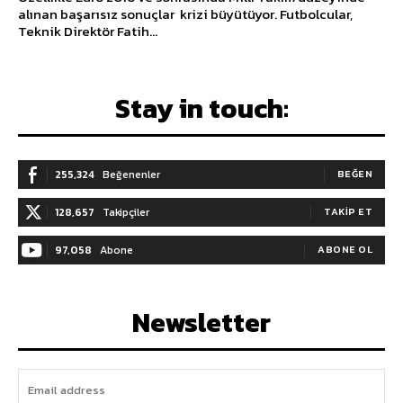
alınan başarısız sonuçlar krizi büyütüyor. Futbolcular,
Teknik Direktör Fatih...
Stay in touch:
255,324
Beğenenler
BEĞEN
128,657
Takipçiler
TAKIP ET
97,058
Abone
ABONE OL
Newsletter