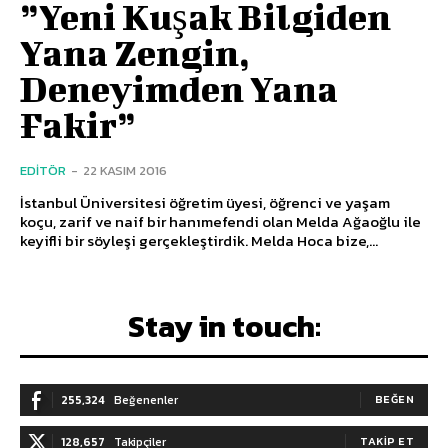
”Yeni Kuşak Bilgiden
Yana Zengin,
Deneyimden Yana
Fakir”
EDITÖR
-
22 KASIM 2016
İstanbul Üniversitesi öğretim üyesi, öğrenci ve yaşam
koçu, zarif ve naif bir hanımefendi olan Melda Ağaoğlu ile
keyifli bir söyleşi gerçekleştirdik. Melda Hoca bize,...
Stay in touch:
255,324
Beğenenler
BEĞEN
128,657
Takipçiler
TAKIP ET