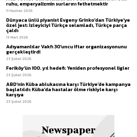
ruhu, emperyalizmin surlarını fethetmektir
11 Haziran 2026
Dünyaca ünlü piyanist Evgeny Grinko’dan Türkiye’ye
özel jest: İzleyiciyi Türkçe selamladı, Türkçe parça
çaldı
13 Mart 2026
Adıyamanlılar Vakfı 30’uncu iftar organizasyonunu
gerçekleştirdi
23 Şubat 2026
Feriköy’ün 100. yıl hedefi: Yeniden profesyonel ligler
23 Şubat 2026
ABD’nin Küba ablukasına karşı Türkiye’de kampanya
başlatıldı: Küba’da hastalar ölme riskiyle karşı
karşıya
23 Şubat 2026