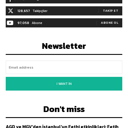
128,657
Takipçiler
TAKIP ET
97,058
Abone
ABONE OL
Newsletter
I WANT IN
Don't miss
AGD ve MGV’den İstanbul’un Fethi etkinlikleri: Fetih