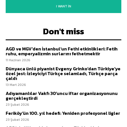
I WANT IN
Don't miss
AGD ve MGV’den İstanbul’un Fethi etkinlikleri: Fetih
ruhu, emperyalizmin surlarını fethetmektir
11 Haziran 2026
Dünyaca ünlü piyanist Evgeny Grinko’dan Türkiye’ye
özel jest: İzleyiciyi Türkçe selamladı, Türkçe parça
çaldı
13 Mart 2026
Adıyamanlılar Vakfı 30’uncu iftar organizasyonunu
gerçekleştirdi
23 Şubat 2026
Feriköy’ün 100. yıl hedefi: Yeniden profesyonel ligler
23 Şubat 2026