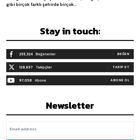
gibi birçok farklı şehirde birçok...
Stay in touch:
255,324
Beğenenler
BEĞEN
128,657
Takipçiler
TAKIP ET
97,058
Abone
ABONE OL
Newsletter