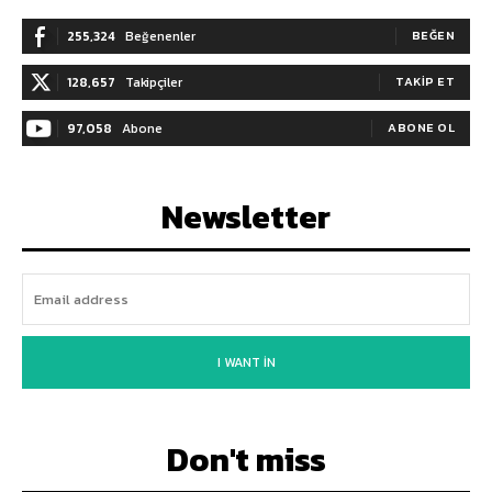
255,324
Beğenenler
BEĞEN
128,657
Takipçiler
TAKIP ET
97,058
Abone
ABONE OL
Newsletter
I WANT IN
Don't miss