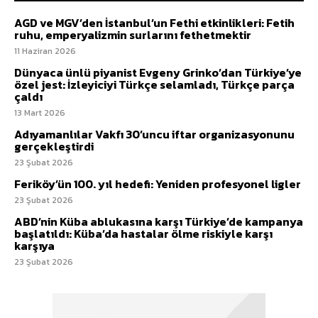
AGD ve MGV’den İstanbul’un Fethi etkinlikleri: Fetih
ruhu, emperyalizmin surlarını fethetmektir
11 Haziran 2026
Dünyaca ünlü piyanist Evgeny Grinko’dan Türkiye’ye
özel jest: İzleyiciyi Türkçe selamladı, Türkçe parça
çaldı
13 Mart 2026
Adıyamanlılar Vakfı 30’uncu iftar organizasyonunu
gerçekleştirdi
23 Şubat 2026
Feriköy’ün 100. yıl hedefi: Yeniden profesyonel ligler
23 Şubat 2026
ABD’nin Küba ablukasına karşı Türkiye’de kampanya
başlatıldı: Küba’da hastalar ölme riskiyle karşı
karşıya
23 Şubat 2026