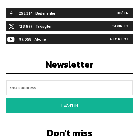
255,324
Beğenenler
BEĞEN
128,657
Takipçiler
TAKIP ET
97,058
Abone
ABONE OL
Newsletter
I WANT IN
Don't miss