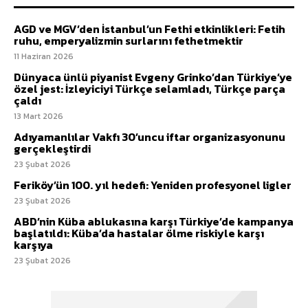
AGD ve MGV’den İstanbul’un Fethi etkinlikleri: Fetih
ruhu, emperyalizmin surlarını fethetmektir
11 Haziran 2026
Dünyaca ünlü piyanist Evgeny Grinko’dan Türkiye’ye
özel jest: İzleyiciyi Türkçe selamladı, Türkçe parça
çaldı
13 Mart 2026
Adıyamanlılar Vakfı 30’uncu iftar organizasyonunu
gerçekleştirdi
23 Şubat 2026
Feriköy’ün 100. yıl hedefi: Yeniden profesyonel ligler
23 Şubat 2026
ABD’nin Küba ablukasına karşı Türkiye’de kampanya
başlatıldı: Küba’da hastalar ölme riskiyle karşı
karşıya
23 Şubat 2026