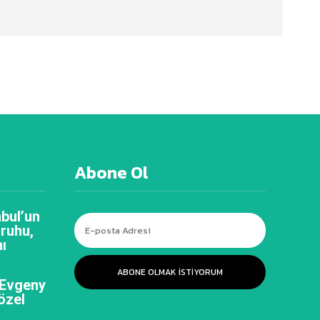
Abone Ol
bul’un
 ruhu,
ı
ABONE OLMAK ISTIYORUM
 Evgeny
özel