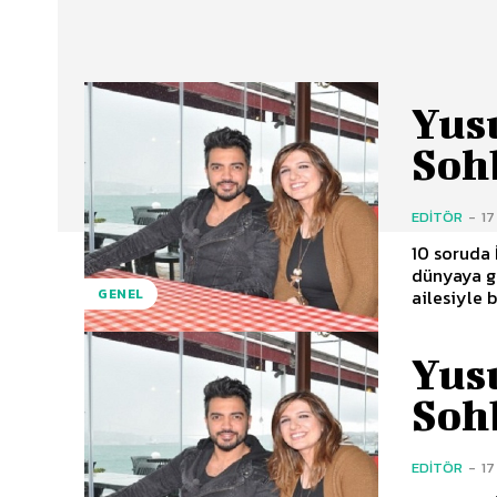
Yus
Soh
EDITÖR
-
17
10 soruda İ
dünyaya ge
ailesiyle b
GENEL
Yus
Soh
EDITÖR
-
17