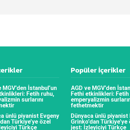
çerikler
Popüler İçerikler
 MGV’den İstanbul’un
AGD ve MGV’den İstan
tkinlikleri: Fetih ruhu,
Fethi etkinlikleri: Fetih
alizmin surlarını
emperyalizmin surların
mektir
fethetmektir
a ünlü piyanist Evgeny
Dünyaca ünlü piyanist
’dan Türkiye’ye özel
Grinko’dan Türkiye’ye 
zleyiciyi Türkçe
jest: İzleyiciyi Türkçe