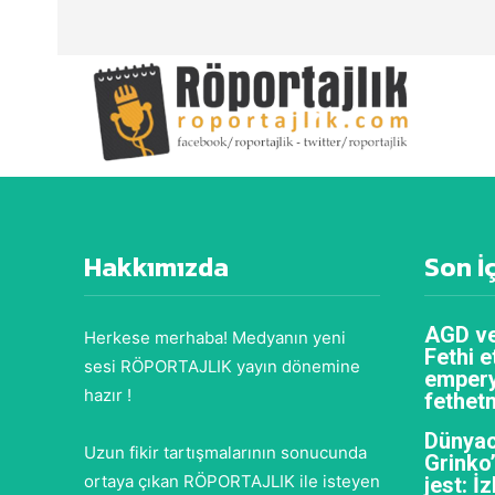
Hakkımızda
Son İ
AGD ve
Herkese merhaba! Medyanın yeni
Fethi e
sesi RÖPORTAJLIK yayın dönemine
empery
hazır !
fethet
Dünyac
Uzun fikir tartışmalarının sonucunda
Grinko
ortaya çıkan RÖPORTAJLIK ile isteyen
jest: İ