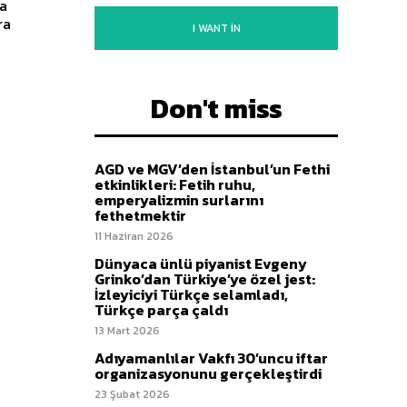
ra
I WANT IN
Don't miss
AGD ve MGV’den İstanbul’un Fethi
etkinlikleri: Fetih ruhu,
emperyalizmin surlarını
fethetmektir
11 Haziran 2026
Dünyaca ünlü piyanist Evgeny
Grinko’dan Türkiye’ye özel jest:
İzleyiciyi Türkçe selamladı,
Türkçe parça çaldı
13 Mart 2026
Adıyamanlılar Vakfı 30’uncu iftar
organizasyonunu gerçekleştirdi
23 Şubat 2026