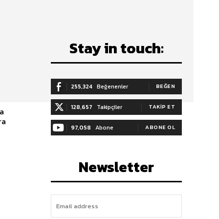
Stay in touch:
255,324
Beğenenler
BEĞEN
128,657
Takipçiler
TAKIP ET
ra
97,058
Abone
ABONE OL
Newsletter