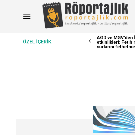
AGD ve MGV’den İ
ÖZEL IÇERIK:
etkinlikleri: Feti
surlarını fethetme