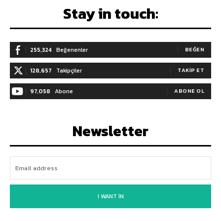
Stay in touch:
255,324
Beğenenler
BEĞEN
128,657
Takipçiler
TAKIP ET
97,058
Abone
ABONE OL
Newsletter
I WANT IN