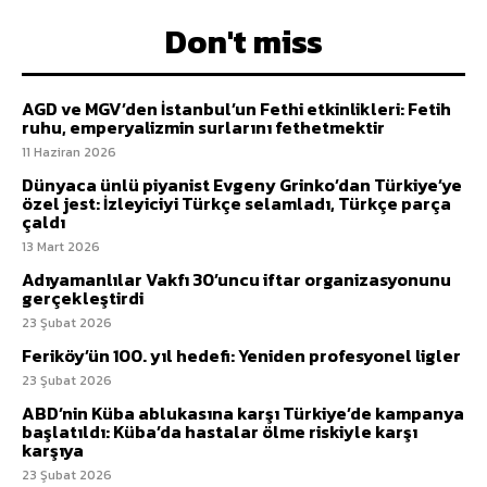
Don't miss
AGD ve MGV’den İstanbul’un Fethi etkinlikleri: Fetih
ruhu, emperyalizmin surlarını fethetmektir
11 Haziran 2026
Dünyaca ünlü piyanist Evgeny Grinko’dan Türkiye’ye
özel jest: İzleyiciyi Türkçe selamladı, Türkçe parça
çaldı
13 Mart 2026
Adıyamanlılar Vakfı 30’uncu iftar organizasyonunu
gerçekleştirdi
23 Şubat 2026
Feriköy’ün 100. yıl hedefi: Yeniden profesyonel ligler
23 Şubat 2026
ABD’nin Küba ablukasına karşı Türkiye’de kampanya
başlatıldı: Küba’da hastalar ölme riskiyle karşı
karşıya
23 Şubat 2026