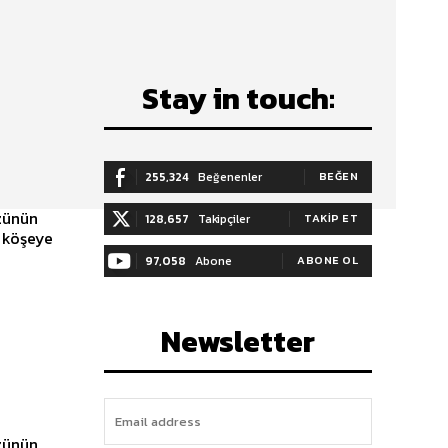
Stay in touch:
255,324
Beğenenler
BEĞEN
128,657
Takipçiler
TAKIP ET
97,058
Abone
ABONE OL
Newsletter