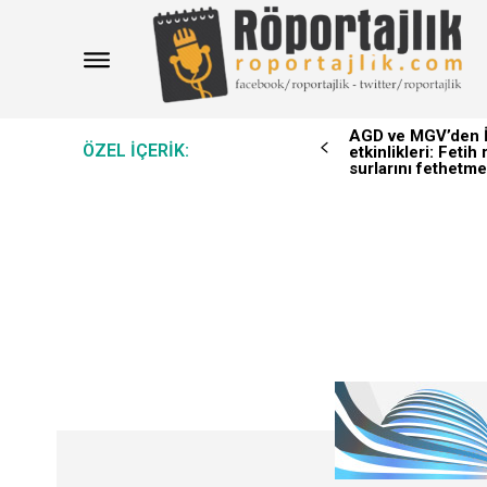
AGD ve MGV’den İ
ÖZEL IÇERIK:
etkinlikleri: Feti
surlarını fethetme