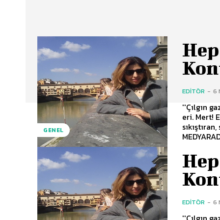
Hep
Kon
EDITÖR
-
6 
''Çılgın ga
eri. Mert! Ekşi yemedim ki; midem ağrısın diyor! Konuklarını sorularıyla köşeye
sıkıştıran, s
GENEL
MEDYARADA
Hep
Kon
EDITÖR
-
6 
''Çılgın ga