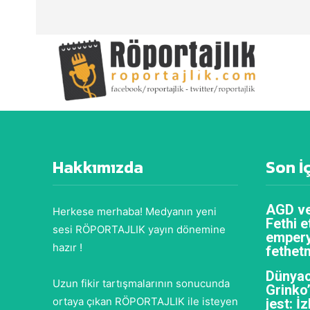
Hakkımızda
Son İ
AGD ve
Herkese merhaba! Medyanın yeni
Fethi e
sesi RÖPORTAJLIK yayın dönemine
empery
hazır !
fethet
Dünyac
Uzun fikir tartışmalarının sonucunda
Grinko
ortaya çıkan RÖPORTAJLIK ile isteyen
jest: İ