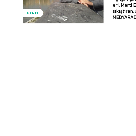
eri. Mert! Ekşi yemedim ki; midem ağrısın diyor! Konuklarını sorularıyla köşeye
sıkıştıran, s
GENEL
MEDYARADA