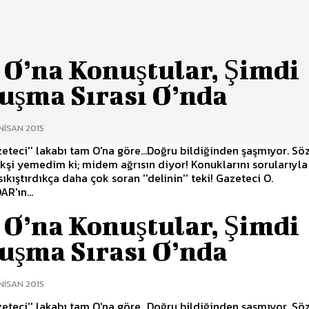
 O’na Konuştular, Şimdi
uşma Sırası O’nda
NISAN 2015
zeteci'' lakabı tam O'na göre...Doğru bildiğinden şaşmıyor. Sözünün
ıkıştırdıkça daha çok soran ''delinin'' teki! Gazeteci O.
R'ın...
 O’na Konuştular, Şimdi
uşma Sırası O’nda
NISAN 2015
zeteci'' lakabı tam O'na göre...Doğru bildiğinden şaşmıyor. Sözünün