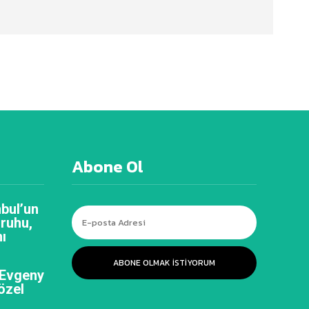
Abone Ol
bul’un
 ruhu,
ı
ABONE OLMAK ISTIYORUM
 Evgeny
özel