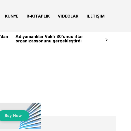
KÜNYE
R-KITAPLIK
VIDEOLAR
İLETIŞIM
’dan
Adıyamanlılar Vakfı 30’uncu iftar
e
organizasyonunu gerçekleştirdi