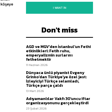
I WANT IN
Don't miss
AGD ve MGV’den İstanbul’un Fethi
etkinlikleri: Fetih ruhu,
emperyalizmin surlarını
fethetmektir
11 Haziran 2026
Dünyaca ünlü piyanist Evgeny
Grinko’dan Türkiye’ye özel jest:
İzleyiciyi Türkçe selamladı,
Türkçe parça çaldı
13 Mart 2026
Adıyamanlılar Vakfı 30’uncu iftar
organizasyonunu gerçekleştirdi
23 Şubat 2026