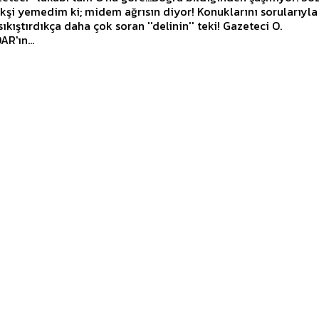
ıkıştırdıkça daha çok soran ''delinin'' teki! Gazeteci O.
R'ın...