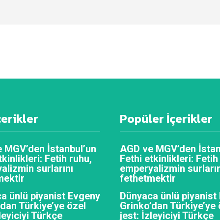
çerikler
Popüler İçerikler
 MGV’den İstanbul’un
AGD ve MGV’den İstan
tkinlikleri: Fetih ruhu,
Fethi etkinlikleri: Fetih
alizmin surlarını
emperyalizmin surların
mektir
fethetmektir
a ünlü piyanist Evgeny
Dünyaca ünlü piyanist
’dan Türkiye’ye özel
Grinko’dan Türkiye’ye 
zleyiciyi Türkçe
jest: İzleyiciyi Türkçe