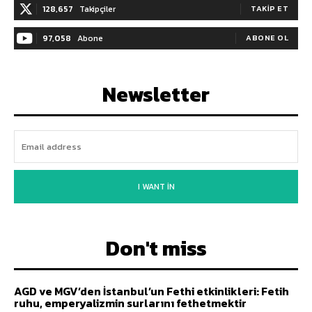
128,657
Takipçiler
TAKIP ET
97,058
Abone
ABONE OL
Newsletter
I WANT IN
Don't miss
AGD ve MGV’den İstanbul’un Fethi etkinlikleri: Fetih
ruhu, emperyalizmin surlarını fethetmektir