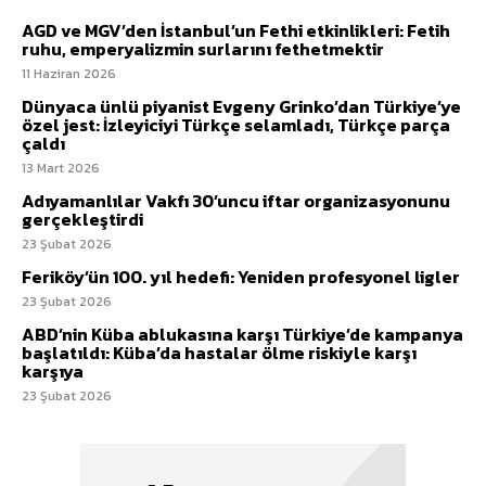
AGD ve MGV’den İstanbul’un Fethi etkinlikleri: Fetih
ruhu, emperyalizmin surlarını fethetmektir
11 Haziran 2026
Dünyaca ünlü piyanist Evgeny Grinko’dan Türkiye’ye
özel jest: İzleyiciyi Türkçe selamladı, Türkçe parça
çaldı
13 Mart 2026
Adıyamanlılar Vakfı 30’uncu iftar organizasyonunu
gerçekleştirdi
23 Şubat 2026
Feriköy’ün 100. yıl hedefi: Yeniden profesyonel ligler
23 Şubat 2026
ABD’nin Küba ablukasına karşı Türkiye’de kampanya
başlatıldı: Küba’da hastalar ölme riskiyle karşı
karşıya
23 Şubat 2026