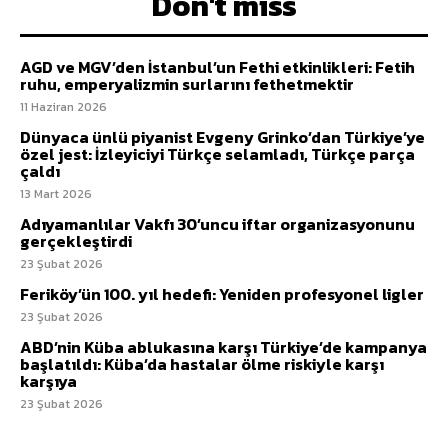
Don't miss
AGD ve MGV’den İstanbul’un Fethi etkinlikleri: Fetih
ruhu, emperyalizmin surlarını fethetmektir
11 Haziran 2026
Dünyaca ünlü piyanist Evgeny Grinko’dan Türkiye’ye
özel jest: İzleyiciyi Türkçe selamladı, Türkçe parça
çaldı
13 Mart 2026
Adıyamanlılar Vakfı 30’uncu iftar organizasyonunu
gerçekleştirdi
23 Şubat 2026
Feriköy’ün 100. yıl hedefi: Yeniden profesyonel ligler
23 Şubat 2026
ABD’nin Küba ablukasına karşı Türkiye’de kampanya
başlatıldı: Küba’da hastalar ölme riskiyle karşı
karşıya
23 Şubat 2026