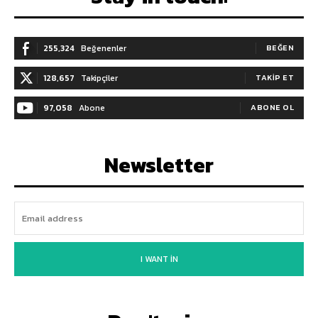
255,324
Beğenenler
BEĞEN
128,657
Takipçiler
TAKIP ET
97,058
Abone
ABONE OL
Newsletter
I WANT IN