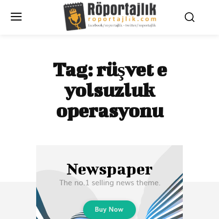
Tag:
rüşvet e
yolsuzluk
operasyonu