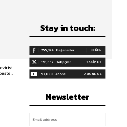
Stay in touch:
255,324
Beğenenler
BEĞEN
128,657
Takipçiler
TAKIP ET
evirisi
este...
97,058
Abone
ABONE OL
Newsletter