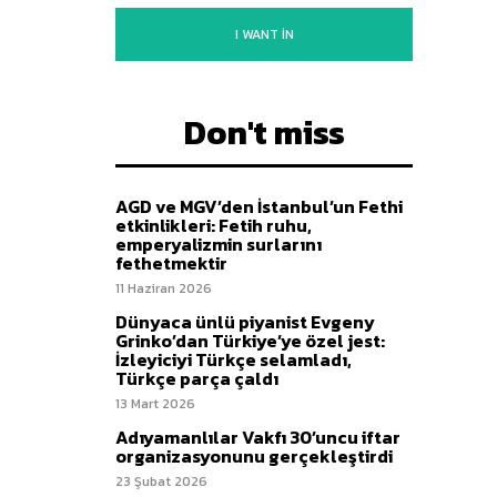
I WANT IN
Don't miss
AGD ve MGV’den İstanbul’un Fethi
etkinlikleri: Fetih ruhu,
emperyalizmin surlarını
fethetmektir
11 Haziran 2026
Dünyaca ünlü piyanist Evgeny
Grinko’dan Türkiye’ye özel jest:
İzleyiciyi Türkçe selamladı,
Türkçe parça çaldı
13 Mart 2026
Adıyamanlılar Vakfı 30’uncu iftar
organizasyonunu gerçekleştirdi
23 Şubat 2026