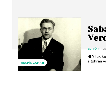
Saba
Ver
EDITÖR
-
25
41 Yıllık k
sığdıran y
GEÇMIŞ ZAMAN