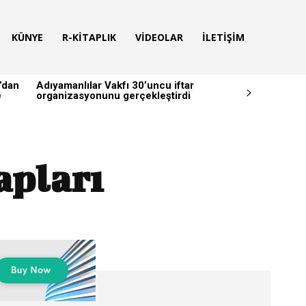
KÜNYE
R-KITAPLIK
VIDEOLAR
İLETIŞIM
’dan
Adıyamanlılar Vakfı 30’uncu iftar
e
organizasyonunu gerçekleştirdi
apları