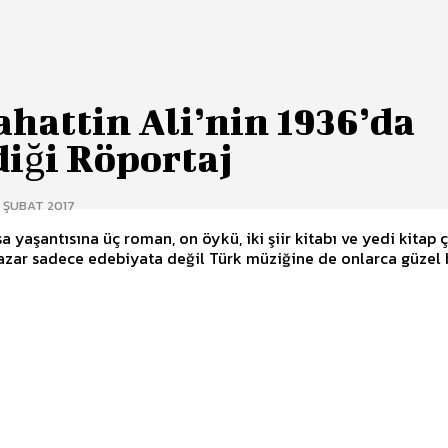
hattin Ali’nin 1936’da
diği Röportaj
 ŞUBAT 2017
ısa yaşantısına üç roman, on öykü, iki şiir kitabı ve yedi kitap ç
azar sadece edebiyata değil Türk müziğine de onlarca güzel b