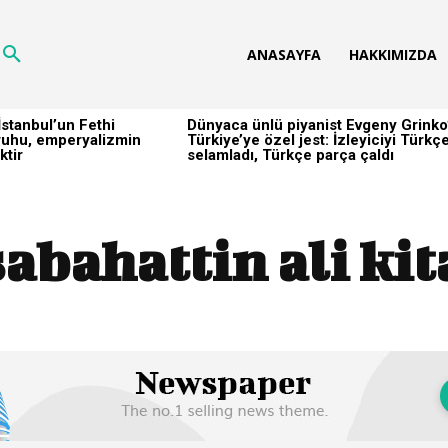
ANASAYFA
HAKKIMIZDA
stanbul’un Fethi
Dünyaca ünlü piyanist Evgeny Grinko
h ruhu, emperyalizmin
Türkiye’ye özel jest: İzleyiciyi Türkç
ktir
selamladı, Türkçe parça çaldı
sabahattin ali kit