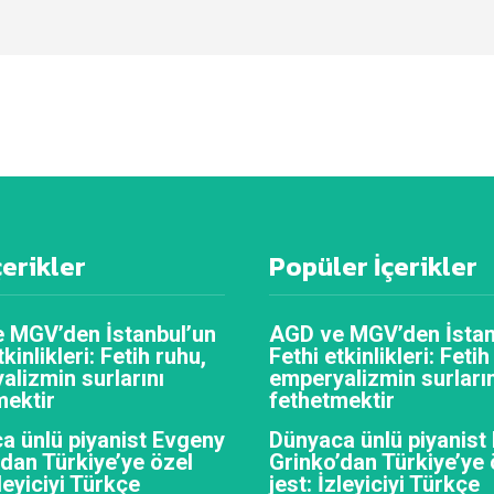
çerikler
Popüler İçerikler
 MGV’den İstanbul’un
AGD ve MGV’den İstan
tkinlikleri: Fetih ruhu,
Fethi etkinlikleri: Fetih
alizmin surlarını
emperyalizmin surların
mektir
fethetmektir
a ünlü piyanist Evgeny
Dünyaca ünlü piyanist
’dan Türkiye’ye özel
Grinko’dan Türkiye’ye 
zleyiciyi Türkçe
jest: İzleyiciyi Türkçe