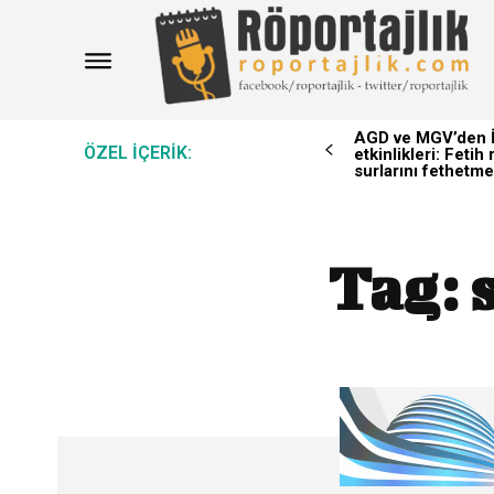
AGD ve MGV’den İ
ÖZEL IÇERIK:
etkinlikleri: Feti
surlarını fethetme
Tag: