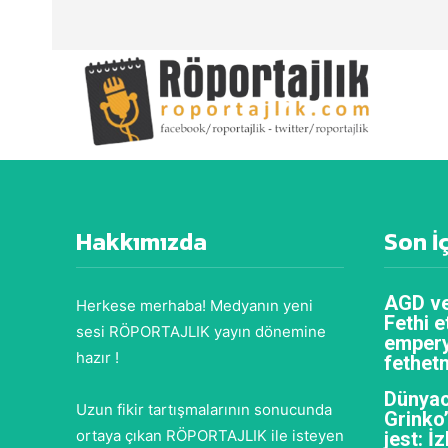
Hakkımızda
Son İ
AGD ve
Herkese merhaba! Medyanın yeni
Fethi e
sesi RÖPORTAJLIK yayın dönemine
empery
hazır !
fethet
Dünyac
Uzun fikir tartışmalarının sonucunda
Grinko
ortaya çıkan RÖPORTAJLIK ile isteyen
jest: İ