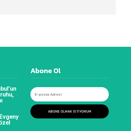
Abone Ol
bul’un
 ruhu,
ı
ABONE OLMAK ISTIYORUM
 Evgeny
özel