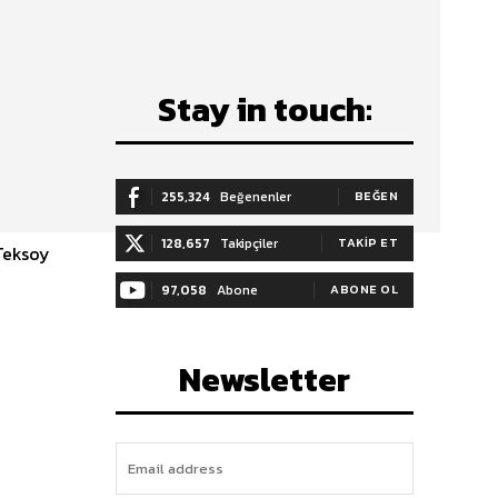
Stay in touch:
255,324
Beğenenler
BEĞEN
128,657
Takipçiler
TAKIP ET
 Teksoy
97,058
Abone
ABONE OL
Newsletter