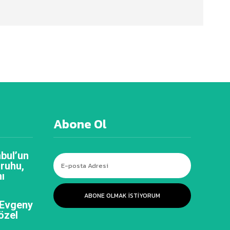
Abone Ol
bul’un
 ruhu,
ı
ABONE OLMAK ISTIYORUM
 Evgeny
özel