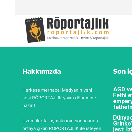
Hakkımızda
Son İ
AGD ve
Herkese merhaba! Medyanın yeni
Fethi e
sesi RÖPORTAJLIK yayın dönemine
empery
hazır !
fethet
Dünyac
Uzun fikir tartışmalarının sonucunda
Grinko
ortaya çıkan RÖPORTAJLIK ile isteyen
jest: İ