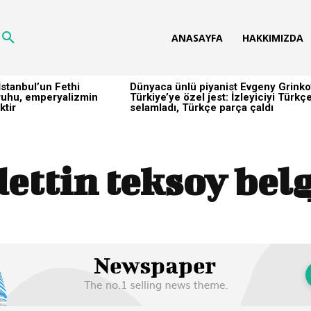
ANASAYFA
HAKKIMIZDA
stanbul’un Fethi
Dünyaca ünlü piyanist Evgeny Grinko
h ruhu, emperyalizmin
Türkiye’ye özel jest: İzleyiciyi Türkç
ktir
selamladı, Türkçe parça çaldı
ettin teksoy belg