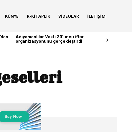
KÜNYE
R-KITAPLIK
VIDEOLAR
İLETIŞIM
’dan
Adıyamanlılar Vakfı 30’uncu iftar
e
organizasyonunu gerçekleştirdi
eselleri