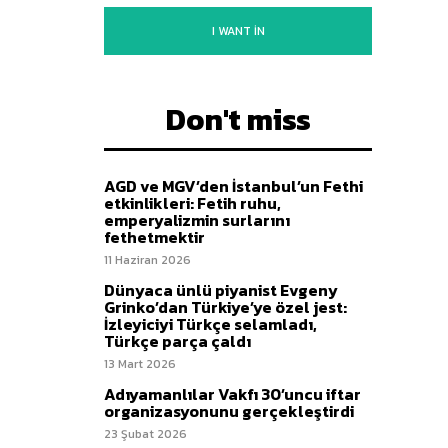
I WANT IN
Don't miss
AGD ve MGV’den İstanbul’un Fethi
etkinlikleri: Fetih ruhu,
emperyalizmin surlarını
fethetmektir
11 Haziran 2026
Dünyaca ünlü piyanist Evgeny
Grinko’dan Türkiye’ye özel jest:
İzleyiciyi Türkçe selamladı,
Türkçe parça çaldı
13 Mart 2026
Adıyamanlılar Vakfı 30’uncu iftar
organizasyonunu gerçekleştirdi
23 Şubat 2026