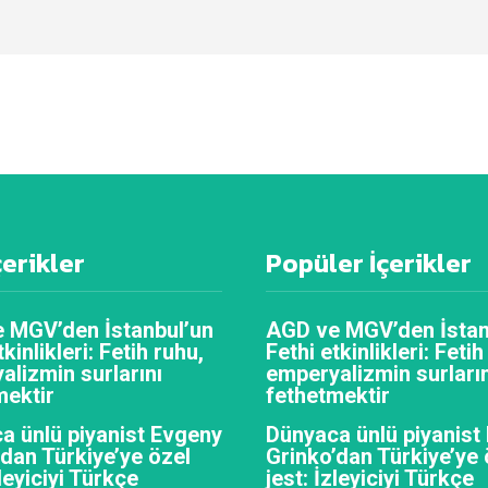
çerikler
Popüler İçerikler
 MGV’den İstanbul’un
AGD ve MGV’den İstan
tkinlikleri: Fetih ruhu,
Fethi etkinlikleri: Fetih
alizmin surlarını
emperyalizmin surların
mektir
fethetmektir
a ünlü piyanist Evgeny
Dünyaca ünlü piyanist
’dan Türkiye’ye özel
Grinko’dan Türkiye’ye 
zleyiciyi Türkçe
jest: İzleyiciyi Türkçe