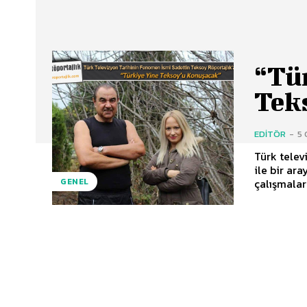
“Tü
Tek
EDITÖR
-
5 
Türk telev
ile bir ar
çalışmaları
GENEL