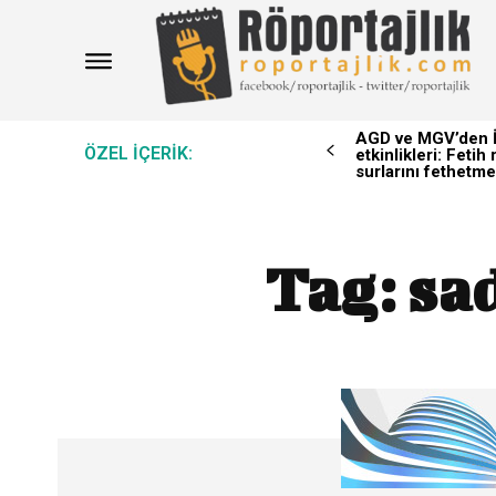
AGD ve MGV’den İ
ÖZEL IÇERIK:
etkinlikleri: Feti
surlarını fethetme
Tag:
sad