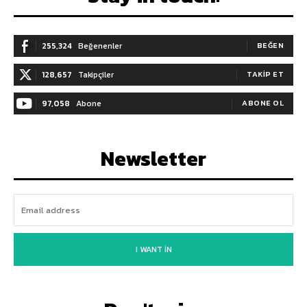
255,324
Beğenenler
BEĞEN
128,657
Takipçiler
TAKIP ET
97,058
Abone
ABONE OL
Newsletter
I WANT IN