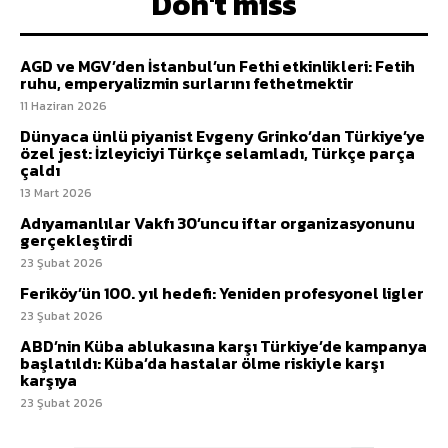
Don't miss
AGD ve MGV’den İstanbul’un Fethi etkinlikleri: Fetih
ruhu, emperyalizmin surlarını fethetmektir
11 Haziran 2026
Dünyaca ünlü piyanist Evgeny Grinko’dan Türkiye’ye
özel jest: İzleyiciyi Türkçe selamladı, Türkçe parça
çaldı
13 Mart 2026
Adıyamanlılar Vakfı 30’uncu iftar organizasyonunu
gerçekleştirdi
23 Şubat 2026
Feriköy’ün 100. yıl hedefi: Yeniden profesyonel ligler
23 Şubat 2026
ABD’nin Küba ablukasına karşı Türkiye’de kampanya
başlatıldı: Küba’da hastalar ölme riskiyle karşı
karşıya
23 Şubat 2026