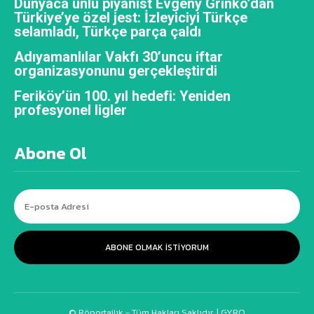
Dünyaca ünlü piyanist Evgeny Grinko’dan
Türkiye’ye özel jest: İzleyiciyi Türkçe
selamladı, Türkçe parça çaldı
Adıyamanlılar Vakfı 30’uncu iftar
organizasyonunu gerçekleştirdi
Feriköy’ün 100. yıl hedefi: Yeniden
profesyonel ligler
Abone Ol
ABONE OLMAK ISTIYORUM
© Röportajlık - Tüm Hakları Saklıdır. |
GYRO