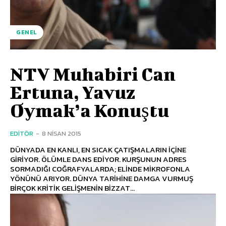
GENEL
NTV Muhabiri Can
Ertuna, Yavuz
Oymak’a Konuştu
EDITÖR
-
8 NISAN 2015
DÜNYADA EN KANLI, EN SICAK ÇATIŞMALARIN İÇİNE
GİRİYOR. ÖLÜMLE DANS EDİYOR. KURŞUNUN ADRES
SORMADIĞI COĞRAFYALARDA; ELİNDE MİKROFONLA
YÖNÜNÜ ARIYOR. DÜNYA TARİHİNE DAMGA VURMUŞ
BİRÇOK KRİTİK GELİŞMENİN BİZZAT...