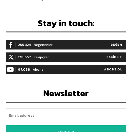
Stay in touch:
255,324
Beğenenler
BEĞEN
128,657
Takipçiler
TAKIP ET
97,058
Abone
ABONE OL
Newsletter