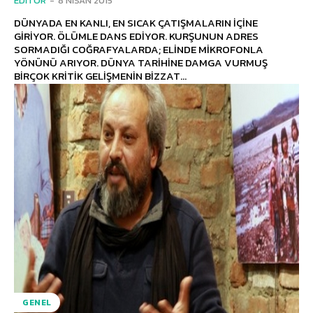
EDITÖR
-
8 NISAN 2015
DÜNYADA EN KANLI, EN SICAK ÇATIŞMALARIN İÇİNE
GİRİYOR. ÖLÜMLE DANS EDİYOR. KURŞUNUN ADRES
SORMADIĞI COĞRAFYALARDA; ELİNDE MİKROFONLA
YÖNÜNÜ ARIYOR. DÜNYA TARİHİNE DAMGA VURMUŞ
BİRÇOK KRİTİK GELİŞMENİN BİZZAT...
GENEL