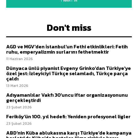
I WANT IN
Don't miss
AGD ve MGV’den İstanbul’un Fethi etkinlikleri: Fetih
ruhu, emperyalizmin surlarını fethetmektir
11 Haziran 2026
Dünyaca ünlü piyanist Evgeny Grinko’dan Türkiye’ye
özel jest: İzleyiciyi Türkçe selamladı, Türkçe parça
çaldı
13 Mart 2026
Adıyamanlılar Vakfı 30’uncu iftar organizasyonunu
gerçekleştirdi
23 Şubat 2026
Feriköy’ün 100. yıl hedefi: Yeniden profesyonel ligler
23 Şubat 2026
ABD’nin Küba ablukasına karşı Türkiye’de kampanya