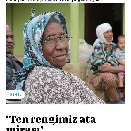
GENEL
‘Ten rengimiz ata
mirası’