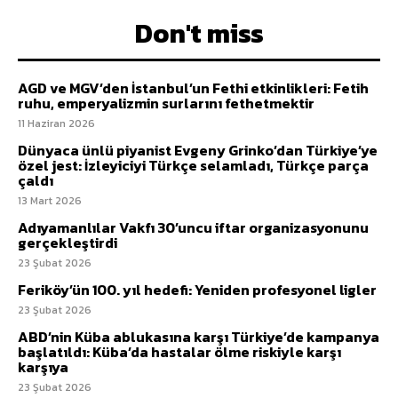
Don't miss
AGD ve MGV’den İstanbul’un Fethi etkinlikleri: Fetih
ruhu, emperyalizmin surlarını fethetmektir
11 Haziran 2026
Dünyaca ünlü piyanist Evgeny Grinko’dan Türkiye’ye
özel jest: İzleyiciyi Türkçe selamladı, Türkçe parça
çaldı
13 Mart 2026
Adıyamanlılar Vakfı 30’uncu iftar organizasyonunu
gerçekleştirdi
23 Şubat 2026
Feriköy’ün 100. yıl hedefi: Yeniden profesyonel ligler
23 Şubat 2026
ABD’nin Küba ablukasına karşı Türkiye’de kampanya
başlatıldı: Küba’da hastalar ölme riskiyle karşı
karşıya
23 Şubat 2026