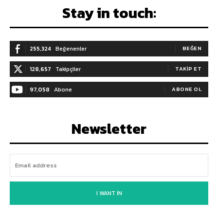
Stay in touch:
255,324
Beğenenler
BEĞEN
128,657
Takipçiler
TAKIP ET
97,058
Abone
ABONE OL
Newsletter
I WANT IN