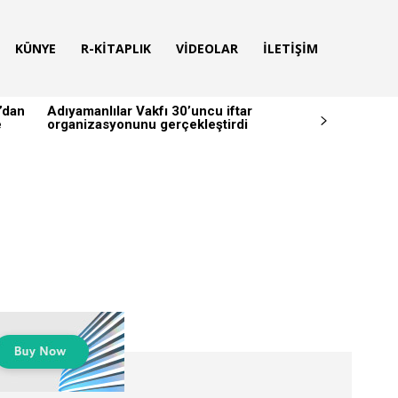
KÜNYE
R-KITAPLIK
VIDEOLAR
İLETIŞIM
’dan
Adıyamanlılar Vakfı 30’uncu iftar
e
organizasyonunu gerçekleştirdi