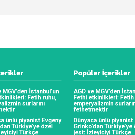
çerikler
Popüler İçerikler
 MGV’den İstanbul’un
AGD ve MGV’den İstan
tkinlikleri: Fetih ruhu,
Fethi etkinlikleri: Fetih
alizmin surlarını
emperyalizmin surların
mektir
fethetmektir
a ünlü piyanist Evgeny
Dünyaca ünlü piyanist
’dan Türkiye’ye özel
Grinko’dan Türkiye’ye 
zleyiciyi Türkçe
jest: İzleyiciyi Türkçe