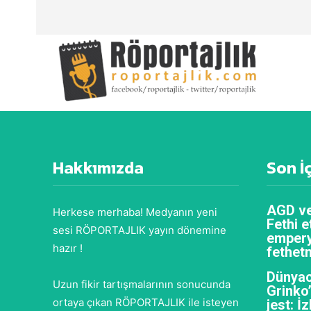
Hakkımızda
Son İ
AGD ve
Herkese merhaba! Medyanın yeni
Fethi e
sesi RÖPORTAJLIK yayın dönemine
empery
hazır !
fethet
Dünyac
Uzun fikir tartışmalarının sonucunda
Grinko
ortaya çıkan RÖPORTAJLIK ile isteyen
jest: İ