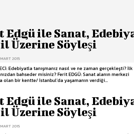
t Edgü ile Sanat, Edebiy
il Üzerine Söyleşi
 MART 2015
Cİ: Edebiyatla tanışmanız nasıl ve ne zaman gerçekleşti? İlk 
hseder misiniz? Ferit EDGÜ: Sanat alanın merkezi
olan bir kentte/ İstanbul’da yaşamanın verdiği...
t Edgü ile Sanat, Edebiy
il Üzerine Söyleşi
 MART 2015