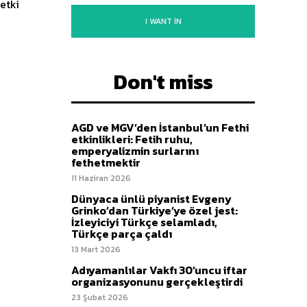
etki
I WANT IN
Don't miss
AGD ve MGV’den İstanbul’un Fethi
etkinlikleri: Fetih ruhu,
emperyalizmin surlarını
fethetmektir
11 Haziran 2026
Dünyaca ünlü piyanist Evgeny
Grinko’dan Türkiye’ye özel jest:
İzleyiciyi Türkçe selamladı,
Türkçe parça çaldı
13 Mart 2026
Adıyamanlılar Vakfı 30’uncu iftar
organizasyonunu gerçekleştirdi
23 Şubat 2026