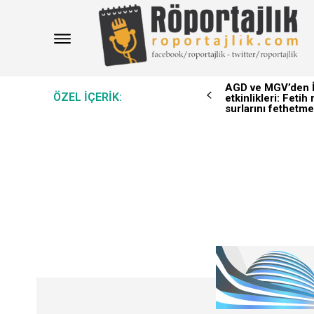
AGD ve MGV’den İ
ÖZEL IÇERIK:
etkinlikleri: Feti
surlarını fethetme