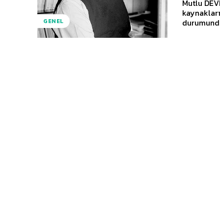
Mutlu DEVE
kaynaklarınızdan ba
durumunda 
GENEL