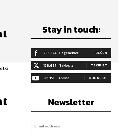
Stay in touch:
at
255,324
Beğenenler
BEĞEN
128,657
Takipçiler
TAKIP ET
etki
97,058
Abone
ABONE OL
at
Newsletter