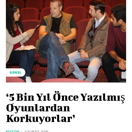
GENEL
‘5 Bin Yıl Önce Yazılmış
Oyunlardan
Korkuyorlar’
EDITÖR
-
3 ŞUBAT 2016