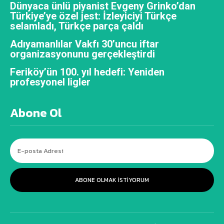
Dünyaca ünlü piyanist Evgeny Grinko’dan
Türkiye’ye özel jest: İzleyiciyi Türkçe
selamladı, Türkçe parça çaldı
Adıyamanlılar Vakfı 30’uncu iftar
organizasyonunu gerçekleştirdi
Feriköy’ün 100. yıl hedefi: Yeniden
profesyonel ligler
Abone Ol
ABONE OLMAK ISTIYORUM