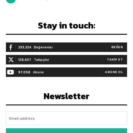
Stay in touch:
255,324
Beğenenler
BEĞEN
128,657
Takipçiler
TAKIP ET
97,058
Abone
ABONE OL
Newsletter