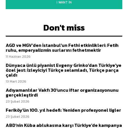
I WANT IN
Don't miss
AGD ve MGV’den İstanbul’un Fethi etkinlikleri: Fetih
ruhu, emperyalizmin surlarını fethetmektir
11 Haziran 2026
Dünyaca ünlü piyanist Evgeny Grinko’dan Türkiye’ye
özel jest: İzleyiciyi Türkçe selamladı, Türkçe parça
çaldı
13 Mart 2026
Adıyamanlılar Vakfı 30’uncu iftar organizasyonunu
gerçekleştirdi
23 Şubat 2026
Feriköy’ün 100. yıl hedefi: Yeniden profesyonel ligler
23 Şubat 2026
ABD’nin Küba ablukasına karşı Türkiye’de kampanya