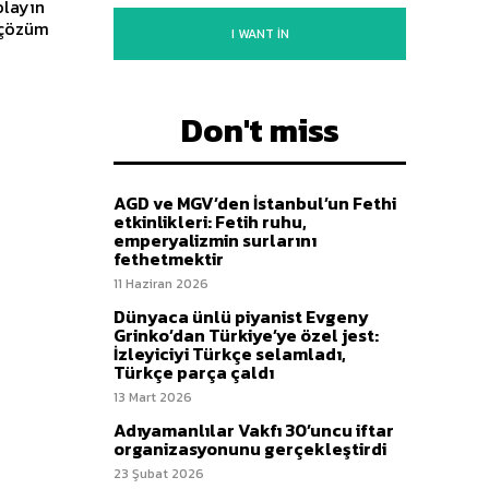
olayın
m çözüm
I WANT IN
Don't miss
AGD ve MGV’den İstanbul’un Fethi
etkinlikleri: Fetih ruhu,
emperyalizmin surlarını
fethetmektir
11 Haziran 2026
Dünyaca ünlü piyanist Evgeny
Grinko’dan Türkiye’ye özel jest:
İzleyiciyi Türkçe selamladı,
Türkçe parça çaldı
13 Mart 2026
Adıyamanlılar Vakfı 30’uncu iftar
organizasyonunu gerçekleştirdi
23 Şubat 2026