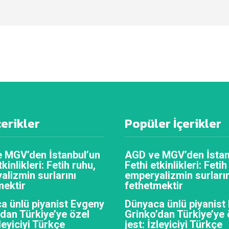
çerikler
Popüler İçerikler
 MGV’den İstanbul’un
AGD ve MGV’den İstan
tkinlikleri: Fetih ruhu,
Fethi etkinlikleri: Fetih
alizmin surlarını
emperyalizmin surların
mektir
fethetmektir
a ünlü piyanist Evgeny
Dünyaca ünlü piyanist
’dan Türkiye’ye özel
Grinko’dan Türkiye’ye 
zleyiciyi Türkçe
jest: İzleyiciyi Türkçe