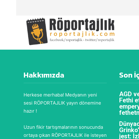
Hakkımızda
Son İ
AGD ve
Herkese merhaba! Medyanın yeni
Fethi e
sesi RÖPORTAJLIK yayın dönemine
empery
hazır !
fethet
Dünyac
Uzun fikir tartışmalarının sonucunda
Grinko
ortaya çıkan RÖPORTAJLIK ile isteyen
jest: İ