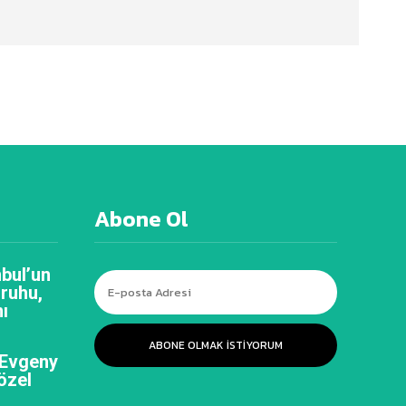
Abone Ol
bul’un
 ruhu,
ı
ABONE OLMAK ISTIYORUM
 Evgeny
özel