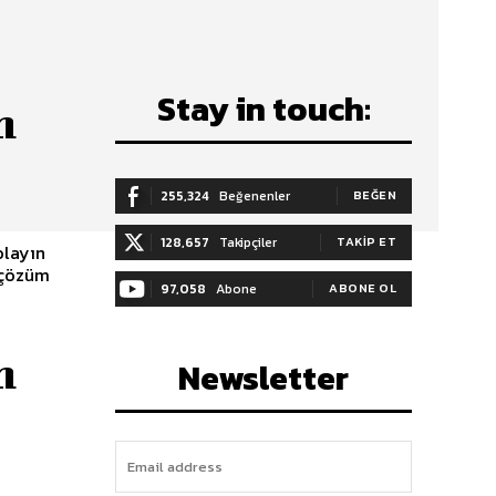
Stay in touch:
n
255,324
Beğenenler
BEĞEN
128,657
Takipçiler
TAKIP ET
olayın
m çözüm
97,058
Abone
ABONE OL
n
Newsletter