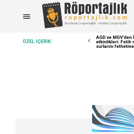
AGD ve MGV’den İ
ÖZEL IÇERIK:
etkinlikleri: Feti
surlarını fethetme