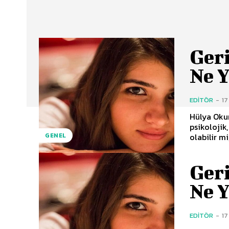
Ger
Ne 
EDITÖR
-
17
Hülya Okur
psikolojik
olabilir mi
GENEL
Ger
Ne 
EDITÖR
-
17