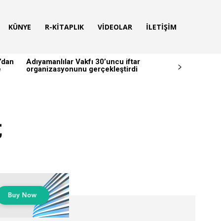
KÜNYE
R-KITAPLIK
VIDEOLAR
İLETIŞIM
’dan
Adıyamanlılar Vakfı 30’uncu iftar
e
organizasyonunu gerçekleştirdi
t