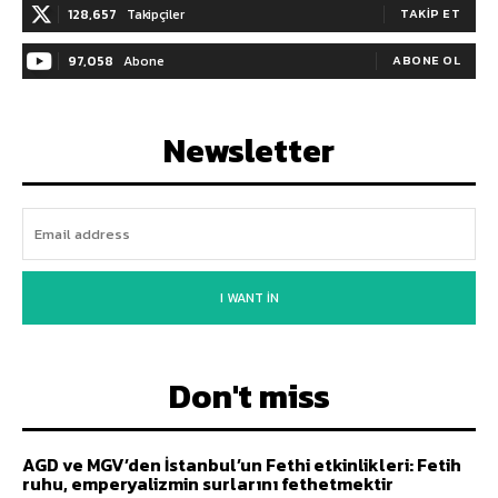
128,657
Takipçiler
TAKIP ET
97,058
Abone
ABONE OL
Newsletter
I WANT IN
Don't miss
AGD ve MGV’den İstanbul’un Fethi etkinlikleri: Fetih
ruhu, emperyalizmin surlarını fethetmektir