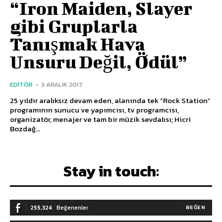
“Iron Maiden, Slayer
gibi Gruplarla
Tanışmak Hava
Unsuru Değil, Ödül”
EDITÖR
-
3 ARALIK 2017
25 yıldır aralıksız devam eden, alanında tek “Rock Station”
programının sunucu ve yapımcısı, tv programcısı,
organizatör, menajer ve tam bir müzik sevdalısı; Hicri
Bozdağ...
Stay in touch:
255,324
Beğenenler
BEĞEN