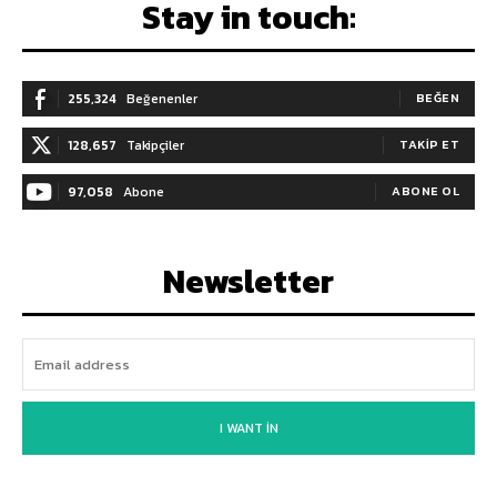
Stay in touch:
255,324
Beğenenler
BEĞEN
128,657
Takipçiler
TAKIP ET
97,058
Abone
ABONE OL
Newsletter
I WANT IN