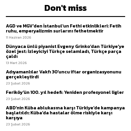
Don't miss
AGD ve MGV’den İstanbul’un Fethi etkinlikleri: Fetih
ruhu, emperyalizmin surlarını fethetmektir
11 Haziran 2026
Dünyaca ünlü piyanist Evgeny Grinko’dan Türkiye’ye
özel jest: İzleyiciyi Türkçe selamladı, Türkçe parça
çaldı
13 Mart 2026
Adıyamanlılar Vakfı 30’uncu iftar organizasyonunu
gerçekleştirdi
23 Şubat 2026
Feriköy’ün 100. yıl hedefi: Yeniden profesyonel ligler
23 Şubat 2026
ABD’nin Küba ablukasına karşı Türkiye’de kampanya
başlatıldı: Küba’da hastalar ölme riskiyle karşı
karşıya
23 Şubat 2026