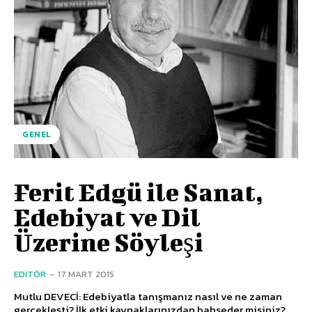
GENEL
Ferit Edgü ile Sanat,
Edebiyat ve Dil
Üzerine Söyleşi
EDITÖR
-
17 MART 2015
Mutlu DEVECİ: Edebiyatla tanışmanız nasıl ve ne zaman
gerçekleşti? İlk etki kaynaklarınızdan bahseder misiniz?