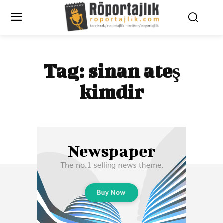
Tag:
sinan ateş
kimdir