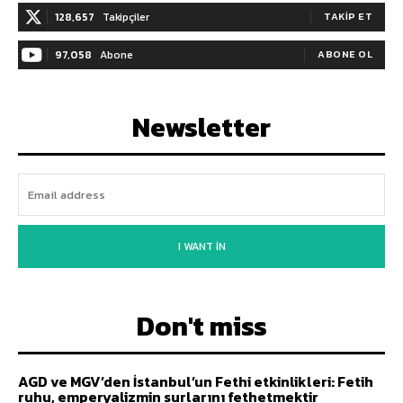
128,657
Takipçiler
TAKIP ET
97,058
Abone
ABONE OL
Newsletter
I WANT IN
Don't miss
AGD ve MGV’den İstanbul’un Fethi etkinlikleri: Fetih
ruhu, emperyalizmin surlarını fethetmektir