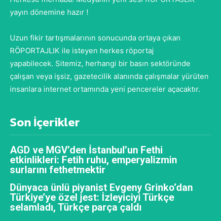
yayın dönemine hazır !
Uzun fikir tartışmalarının sonucunda ortaya çıkan
RÖPORTAJLIK ile isteyen herkes röportaj
yapabilecek. Sitemiz, herhangi bir basın sektöründe
çalışan veya işsiz, gazetecilik alanında çalışmalar yürüten
insanlara internet ortamında yeni pencereler açacaktır.
Son İçerikler
AGD ve MGV’den İstanbul’un Fethi
etkinlikleri: Fetih ruhu, emperyalizmin
surlarını fethetmektir
Dünyaca ünlü piyanist Evgeny Grinko’dan
Türkiye’ye özel jest: İzleyiciyi Türkçe
selamladı, Türkçe parça çaldı