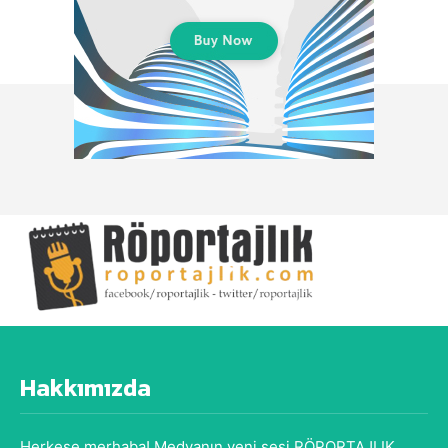
Hakkımızda
Herkese merhaba! Medyanın yeni sesi RÖPORTAJLIK