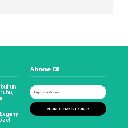
Abone Ol
bul’un
 ruhu,
ı
ABONE OLMAK ISTIYORUM
 Evgeny
özel