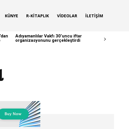
KÜNYE
R-KITAPLIK
VIDEOLAR
İLETIŞIM
’dan
Adıyamanlılar Vakfı 30’uncu iftar
e
organizasyonunu gerçekleştirdi
l