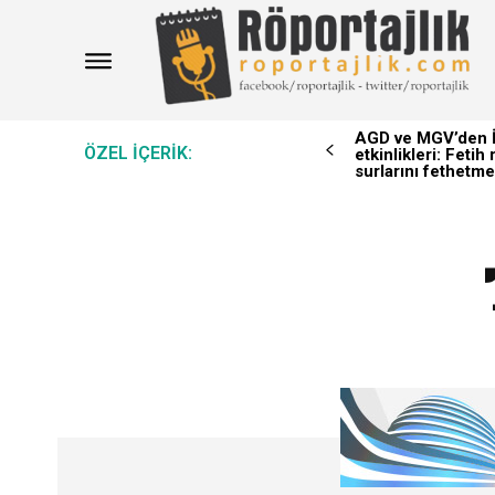
AGD ve MGV’den İ
ÖZEL IÇERIK:
etkinlikleri: Feti
surlarını fethetme