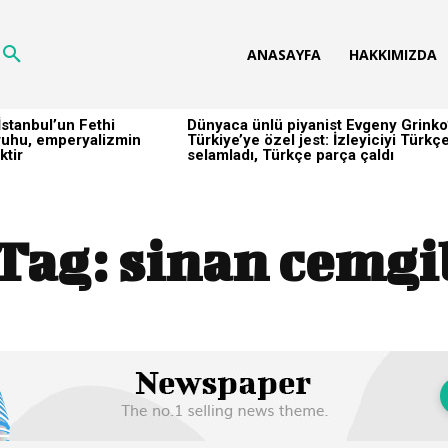
ANASAYFA
HAKKIMIZDA
stanbul’un Fethi
Dünyaca ünlü piyanist Evgeny Grinko
h ruhu, emperyalizmin
Türkiye’ye özel jest: İzleyiciyi Türkç
ktir
selamladı, Türkçe parça çaldı
Tag:
sinan cemgi