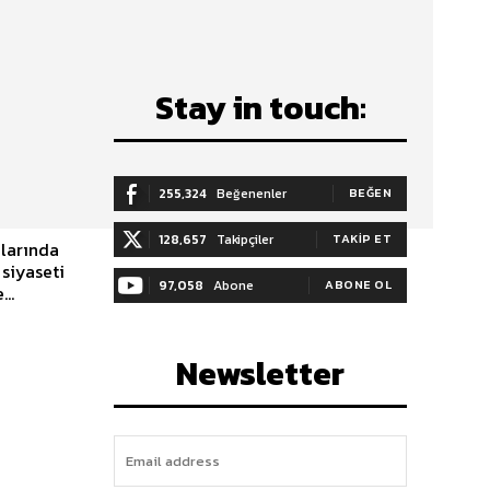
Stay in touch:
255,324
Beğenenler
BEĞEN
128,657
Takipçiler
TAKIP ET
ylarında
 siyaseti
97,058
Abone
ABONE OL
..
Newsletter