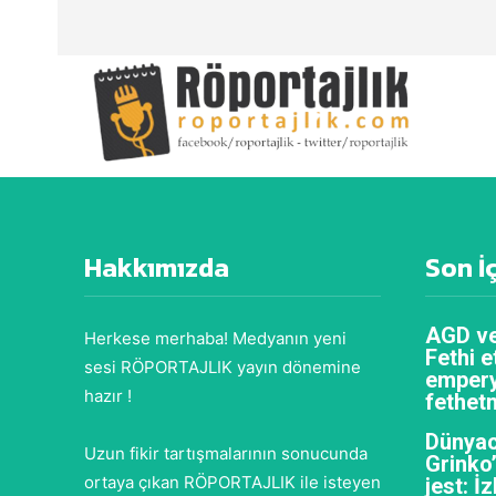
Hakkımızda
Son İ
AGD ve
Herkese merhaba! Medyanın yeni
Fethi e
sesi RÖPORTAJLIK yayın dönemine
empery
hazır !
fethet
Dünyac
Uzun fikir tartışmalarının sonucunda
Grinko
ortaya çıkan RÖPORTAJLIK ile isteyen
jest: İ