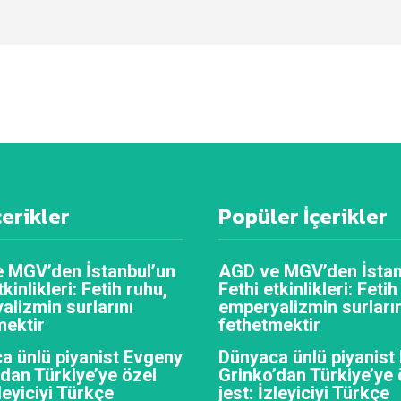
çerikler
Popüler İçerikler
 MGV’den İstanbul’un
AGD ve MGV’den İstan
tkinlikleri: Fetih ruhu,
Fethi etkinlikleri: Fetih
alizmin surlarını
emperyalizmin surların
mektir
fethetmektir
a ünlü piyanist Evgeny
Dünyaca ünlü piyanist
’dan Türkiye’ye özel
Grinko’dan Türkiye’ye 
zleyiciyi Türkçe
jest: İzleyiciyi Türkçe