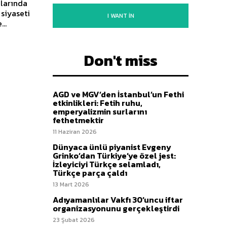
ylarında
 siyaseti
I WANT IN
..
Don't miss
AGD ve MGV’den İstanbul’un Fethi
etkinlikleri: Fetih ruhu,
emperyalizmin surlarını
fethetmektir
11 Haziran 2026
Dünyaca ünlü piyanist Evgeny
Grinko’dan Türkiye’ye özel jest:
İzleyiciyi Türkçe selamladı,
Türkçe parça çaldı
13 Mart 2026
Adıyamanlılar Vakfı 30’uncu iftar
organizasyonunu gerçekleştirdi
23 Şubat 2026