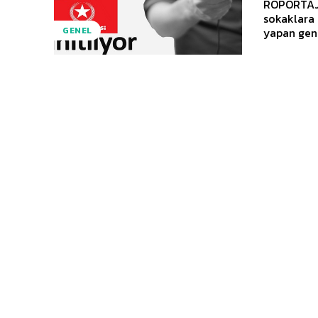
RÖPORTAJLI
sokaklara 
yapan genç
GENEL