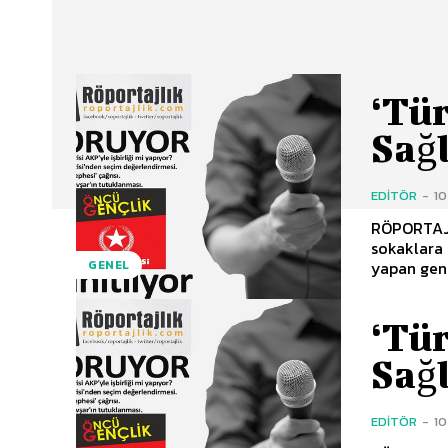
‘Tü
Sağ
EDITÖR
-
1
RÖPORTAJLI
sokaklara 
yapan genç
GENEL
‘Tü
Sağ
EDITÖR
-
1