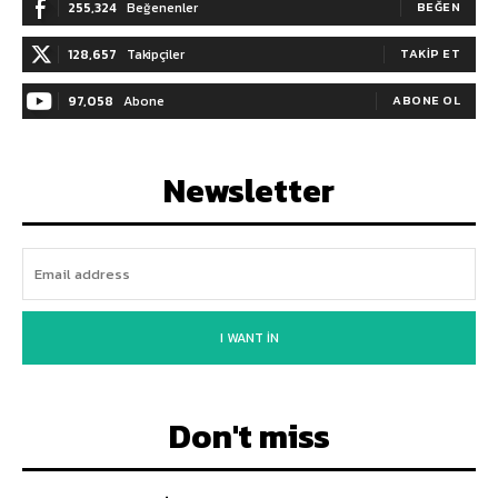
255,324
Beğenenler
BEĞEN
128,657
Takipçiler
TAKIP ET
97,058
Abone
ABONE OL
Newsletter
I WANT IN
Don't miss