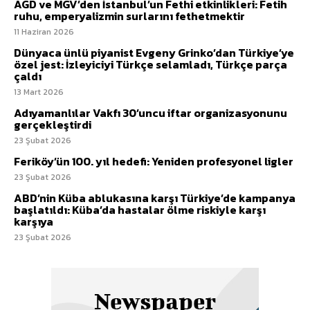
AGD ve MGV’den İstanbul’un Fethi etkinlikleri: Fetih
ruhu, emperyalizmin surlarını fethetmektir
11 Haziran 2026
Dünyaca ünlü piyanist Evgeny Grinko’dan Türkiye’ye
özel jest: İzleyiciyi Türkçe selamladı, Türkçe parça
çaldı
13 Mart 2026
Adıyamanlılar Vakfı 30’uncu iftar organizasyonunu
gerçekleştirdi
23 Şubat 2026
Feriköy’ün 100. yıl hedefi: Yeniden profesyonel ligler
23 Şubat 2026
ABD’nin Küba ablukasına karşı Türkiye’de kampanya
başlatıldı: Küba’da hastalar ölme riskiyle karşı
karşıya
23 Şubat 2026