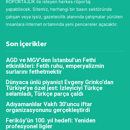
RÖPORTAJLIK ile isteyen herkes röportaj
yapabilecek. Sitemiz, herhangi bir basın sektöründe
çalışan veya işsiz, gazetecilik alanında çalışmalar yürüten
insanlara internet ortamında yeni pencereler açacaktır.
Son İçerikler
AGD ve MGV’den İstanbul’un Fethi
etkinlikleri: Fetih ruhu, emperyalizmin
surlarını fethetmektir
Dünyaca ünlü piyanist Evgeny Grinko’dan
Türkiye’ye özel jest: İzleyiciyi Türkçe
selamladı, Türkçe parça çaldı
Adıyamanlılar Vakfı 30’uncu iftar
organizasyonunu gerçekleştirdi
Feriköy’ün 100. yıl hedefi: Yeniden
profesyonel ligler