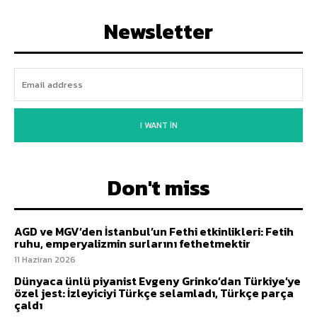
Newsletter
I WANT IN
Don't miss
AGD ve MGV’den İstanbul’un Fethi etkinlikleri: Fetih
ruhu, emperyalizmin surlarını fethetmektir
11 Haziran 2026
Dünyaca ünlü piyanist Evgeny Grinko’dan Türkiye’ye
özel jest: İzleyiciyi Türkçe selamladı, Türkçe parça
çaldı