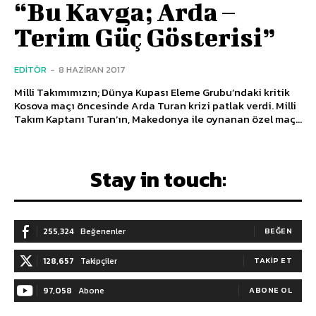
“Bu Kavga; Arda –
Terim Güç Gösterisi”
EDITÖR
-
8 HAZIRAN 2017
Milli Takımımızın; Dünya Kupası Eleme Grubu’ndaki kritik
Kosova maçı öncesinde Arda Turan krizi patlak verdi. Milli
Takım Kaptanı Turan’ın, Makedonya ile oynanan özel maç...
Stay in touch:
255,324
Beğenenler
BEĞEN
128,657
Takipçiler
TAKIP ET
97,058
Abone
ABONE OL