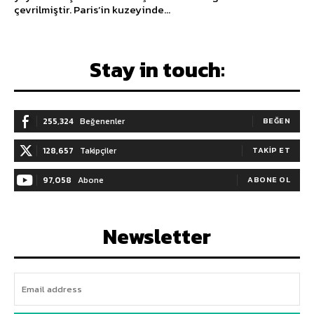
çevrilmiştir. Paris’in kuzeyinde...
Stay in touch:
255,324
Beğenenler
BEĞEN
128,657
Takipçiler
TAKIP ET
97,058
Abone
ABONE OL
Newsletter