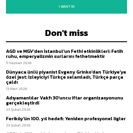
I WANT IN
Don't miss
AGD ve MGV’den İstanbul’un Fethi etkinlikleri: Fetih
ruhu, emperyalizmin surlarını fethetmektir
11 Haziran 2026
Dünyaca ünlü piyanist Evgeny Grinko’dan Türkiye’ye
özel jest: İzleyiciyi Türkçe selamladı, Türkçe parça
çaldı
13 Mart 2026
Adıyamanlılar Vakfı 30’uncu iftar organizasyonunu
gerçekleştirdi
23 Şubat 2026
Feriköy’ün 100. yıl hedefi: Yeniden profesyonel ligler
23 Şubat 2026