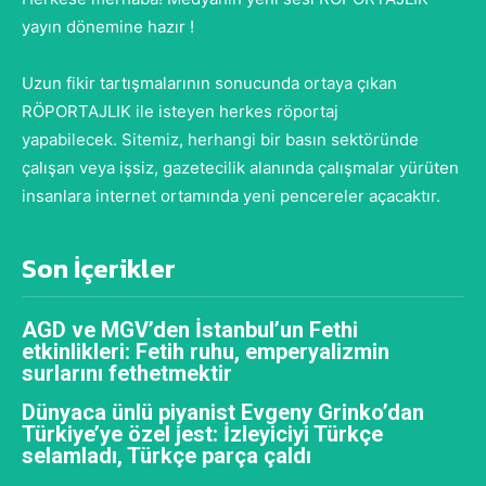
yayın dönemine hazır !
Uzun fikir tartışmalarının sonucunda ortaya çıkan
RÖPORTAJLIK ile isteyen herkes röportaj
yapabilecek. Sitemiz, herhangi bir basın sektöründe
çalışan veya işsiz, gazetecilik alanında çalışmalar yürüten
insanlara internet ortamında yeni pencereler açacaktır.
Son İçerikler
AGD ve MGV’den İstanbul’un Fethi
etkinlikleri: Fetih ruhu, emperyalizmin
surlarını fethetmektir
Dünyaca ünlü piyanist Evgeny Grinko’dan
Türkiye’ye özel jest: İzleyiciyi Türkçe
selamladı, Türkçe parça çaldı