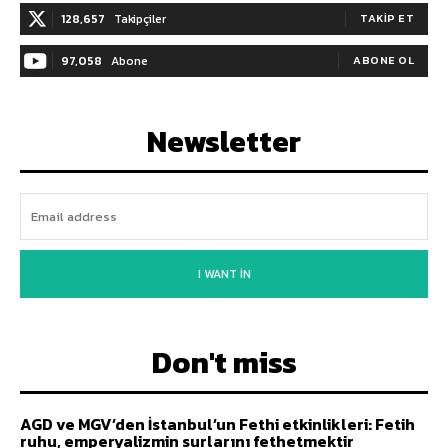
128,657
Takipçiler
TAKIP ET
97,058
Abone
ABONE OL
Newsletter
I WANT IN
Don't miss
AGD ve MGV’den İstanbul’un Fethi etkinlikleri: Fetih
ruhu, emperyalizmin surlarını fethetmektir