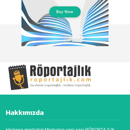
Hakkımızda
Herkese merhaba! Medyanın yeni sesi RÖPORTAJLIK