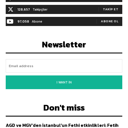
128,657
Takipçiler
TAKIP ET
97,058
Abone
ABONE OL
Newsletter
I WANT IN
Don't miss
AGD ve MGV’den İstanbul’un Fethi etkinlikleri: Fetih