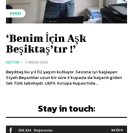
GENEL
‘Benim İçin Aşk
Beşiktaş’tır !’
EDITÖR
-
7 NISAN 2015
Beşiktaş bu yıl 112.yaşını kutluyor. Sezona iyi başlayan
Siyah Beyazlılar uzun bir süre 3 kupada da başarılı giden
tek Türk takımıydı. UEFA Avrupa Kupası'nda...
Stay in touch:
255,324
Beğenenler
BEĞEN