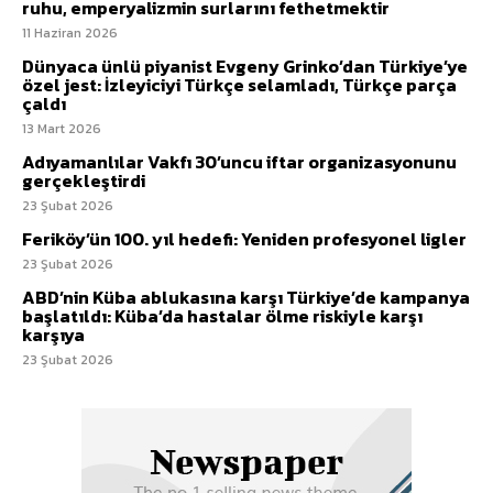
ruhu, emperyalizmin surlarını fethetmektir
11 Haziran 2026
Dünyaca ünlü piyanist Evgeny Grinko’dan Türkiye’ye
özel jest: İzleyiciyi Türkçe selamladı, Türkçe parça
çaldı
13 Mart 2026
Adıyamanlılar Vakfı 30’uncu iftar organizasyonunu
gerçekleştirdi
23 Şubat 2026
Feriköy’ün 100. yıl hedefi: Yeniden profesyonel ligler
23 Şubat 2026
ABD’nin Küba ablukasına karşı Türkiye’de kampanya
başlatıldı: Küba’da hastalar ölme riskiyle karşı
karşıya
23 Şubat 2026