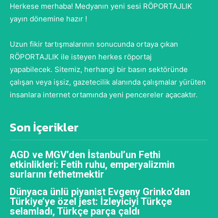
Herkese merhaba! Medyanın yeni sesi RÖPORTAJLIK
yayın dönemine hazır !
Uzun fikir tartışmalarının sonucunda ortaya çıkan
RÖPORTAJLIK ile isteyen herkes röportaj
yapabilecek. Sitemiz, herhangi bir basın sektöründe
çalışan veya işsiz, gazetecilik alanında çalışmalar yürüten
insanlara internet ortamında yeni pencereler açacaktır.
Son İçerikler
AGD ve MGV’den İstanbul’un Fethi
etkinlikleri: Fetih ruhu, emperyalizmin
surlarını fethetmektir
Dünyaca ünlü piyanist Evgeny Grinko’dan
Türkiye’ye özel jest: İzleyiciyi Türkçe
selamladı, Türkçe parça çaldı