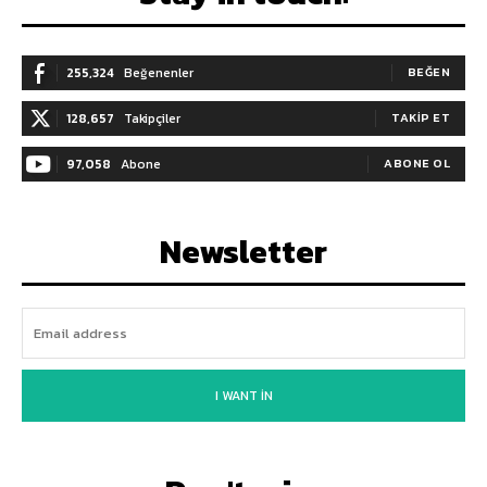
255,324
Beğenenler
BEĞEN
128,657
Takipçiler
TAKIP ET
97,058
Abone
ABONE OL
Newsletter
I WANT IN