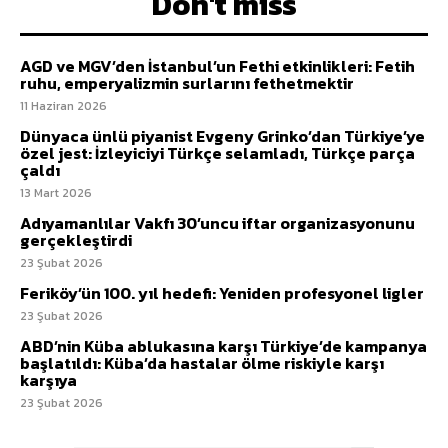
Don't miss
AGD ve MGV’den İstanbul’un Fethi etkinlikleri: Fetih
ruhu, emperyalizmin surlarını fethetmektir
11 Haziran 2026
Dünyaca ünlü piyanist Evgeny Grinko’dan Türkiye’ye
özel jest: İzleyiciyi Türkçe selamladı, Türkçe parça
çaldı
13 Mart 2026
Adıyamanlılar Vakfı 30’uncu iftar organizasyonunu
gerçekleştirdi
23 Şubat 2026
Feriköy’ün 100. yıl hedefi: Yeniden profesyonel ligler
23 Şubat 2026
ABD’nin Küba ablukasına karşı Türkiye’de kampanya
başlatıldı: Küba’da hastalar ölme riskiyle karşı
karşıya
23 Şubat 2026