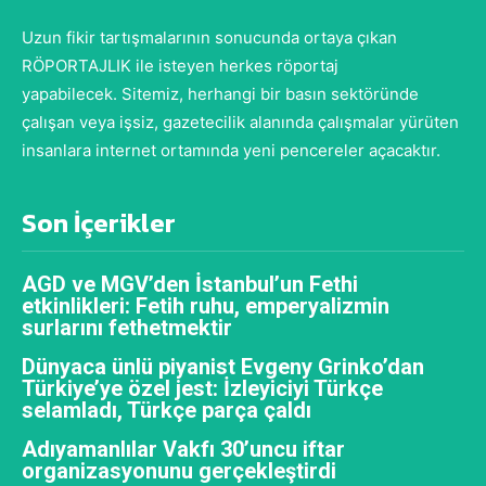
Uzun fikir tartışmalarının sonucunda ortaya çıkan
RÖPORTAJLIK ile isteyen herkes röportaj
yapabilecek. Sitemiz, herhangi bir basın sektöründe
çalışan veya işsiz, gazetecilik alanında çalışmalar yürüten
insanlara internet ortamında yeni pencereler açacaktır.
Son İçerikler
AGD ve MGV’den İstanbul’un Fethi
etkinlikleri: Fetih ruhu, emperyalizmin
surlarını fethetmektir
Dünyaca ünlü piyanist Evgeny Grinko’dan
Türkiye’ye özel jest: İzleyiciyi Türkçe
selamladı, Türkçe parça çaldı
Adıyamanlılar Vakfı 30’uncu iftar
organizasyonunu gerçekleştirdi