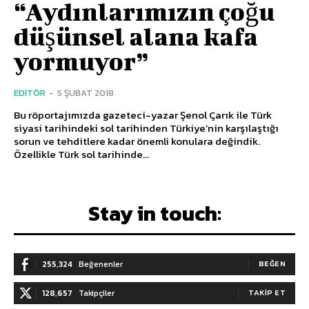
“Aydınlarımızın çoğu
düşünsel alana kafa
yormuyor”
EDITÖR
-
5 ŞUBAT 2018
Bu röportajımızda gazeteci-yazar Şenol Çarık ile Türk
siyasi tarihindeki sol tarihinden Türkiye’nin karşılaştığı
sorun ve tehditlere kadar önemli konulara değindik.
Özellikle Türk sol tarihinde...
Stay in touch:
255,324
Beğenenler
BEĞEN
128,657
Takipçiler
TAKIP ET