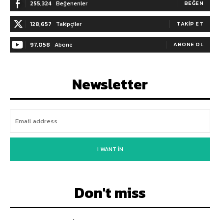
255,324
Beğenenler
BEĞEN
128,657
Takipçiler
TAKIP ET
97,058
Abone
ABONE OL
Newsletter
I WANT IN
Don't miss