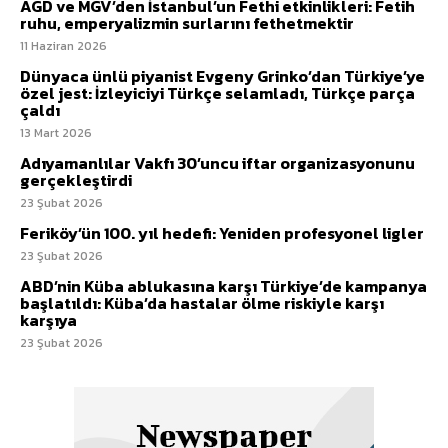
AGD ve MGV’den İstanbul’un Fethi etkinlikleri: Fetih
ruhu, emperyalizmin surlarını fethetmektir
11 Haziran 2026
Dünyaca ünlü piyanist Evgeny Grinko’dan Türkiye’ye
özel jest: İzleyiciyi Türkçe selamladı, Türkçe parça
çaldı
13 Mart 2026
Adıyamanlılar Vakfı 30’uncu iftar organizasyonunu
gerçekleştirdi
23 Şubat 2026
Feriköy’ün 100. yıl hedefi: Yeniden profesyonel ligler
23 Şubat 2026
ABD’nin Küba ablukasına karşı Türkiye’de kampanya
başlatıldı: Küba’da hastalar ölme riskiyle karşı
karşıya
23 Şubat 2026