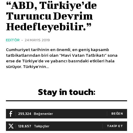
“ABD, Türkiye’de
Turuncu Devrim
Hedefleyebilir.”
EDITÖR
-
24 MAYIS 2019
Cumhuriyet tarihinin en önemli, en geniş kapsamlı
tatbikatlarından biri olan “Mavi Vatan Tatbikatı” sona
erse de Türkiye’de ve yabancı basındaki etkileri hala
sürüyor. Türkiye’nin...
Stay in touch:
255,324
Beğenenler
BEĞEN
128,657
Takipçiler
TAKIP ET