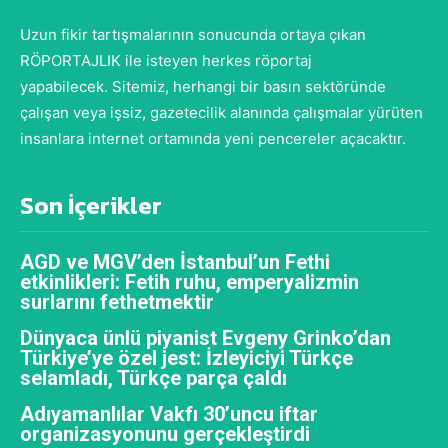
Uzun fikir tartışmalarının sonucunda ortaya çıkan
RÖPORTAJLIK ile isteyen herkes röportaj
yapabilecek. Sitemiz, herhangi bir basın sektöründe
çalışan veya işsiz, gazetecilik alanında çalışmalar yürüten
insanlara internet ortamında yeni pencereler açacaktır.
Son İçerikler
AGD ve MGV’den İstanbul’un Fethi
etkinlikleri: Fetih ruhu, emperyalizmin
surlarını fethetmektir
Dünyaca ünlü piyanist Evgeny Grinko’dan
Türkiye’ye özel jest: İzleyiciyi Türkçe
selamladı, Türkçe parça çaldı
Adıyamanlılar Vakfı 30’uncu iftar
organizasyonunu gerçekleştirdi