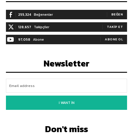
255,324
Beğenenler
BEĞEN
128,657
Takipçiler
TAKIP ET
97,058
Abone
ABONE OL
Newsletter
I WANT IN
Don't miss