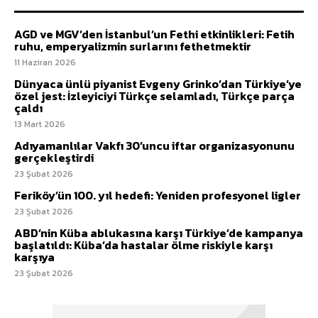
AGD ve MGV’den İstanbul’un Fethi etkinlikleri: Fetih
ruhu, emperyalizmin surlarını fethetmektir
11 Haziran 2026
Dünyaca ünlü piyanist Evgeny Grinko’dan Türkiye’ye
özel jest: İzleyiciyi Türkçe selamladı, Türkçe parça
çaldı
13 Mart 2026
Adıyamanlılar Vakfı 30’uncu iftar organizasyonunu
gerçekleştirdi
23 Şubat 2026
Feriköy’ün 100. yıl hedefi: Yeniden profesyonel ligler
23 Şubat 2026
ABD’nin Küba ablukasına karşı Türkiye’de kampanya
başlatıldı: Küba’da hastalar ölme riskiyle karşı
karşıya
23 Şubat 2026